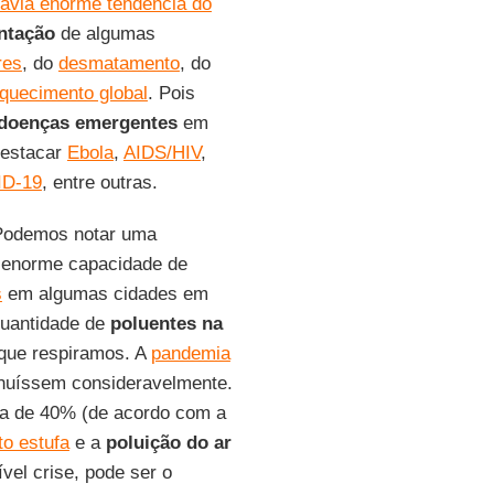
avia enorme tendência do
ntação
de algumas
res
, do
desmatamento
, do
quecimento global
. Pois
doenças emergentes
em
destacar
Ebola
,
AIDS/HIV
,
D-19
, entre outras.
Podemos notar uma
 enorme capacidade de
s
em algumas cidades em
quantidade de
poluentes
na
que respiramos. A
pandemia
nuíssem consideravelmente.
ca de 40% (de acordo com a
to estufa
e a
poluição
do
ar
ível crise, pode ser o