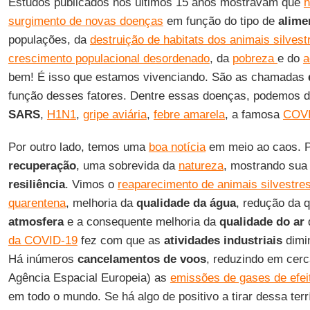
Estudos publicados nos últimos 15 anos mostravam que
h
surgimento de novas doenças
em função do tipo de
alime
populações, da
destruição de habitats dos animais silvest
crescimento populacional desordenado
, da
pobreza
e do
a
bem! É isso que estamos vivenciando. São as chamadas
função desses fatores. Dentre essas doenças, podemos 
SARS
,
H1N1
,
gripe aviária
,
febre amarela
, a famosa
COVI
Por outro lado, temos uma
boa notícia
em meio ao caos. 
recuperação
, uma sobrevida da
natureza
, mostrando sua
resiliência
. Vimos o
reaparecimento de animais silvestre
quarentena
, melhoria da
qualidade da água
, redução da 
atmosfera
e a consequente melhoria da
qualidade
do
ar
da COVID-19
fez com que as
atividades industriais
dimi
Há inúmeros
cancelamentos de voos
, reduzindo em cer
Agência Espacial Europeia) as
emissões de gases de efei
em todo o mundo. Se há algo de positivo a tirar dessa terr