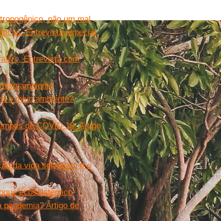
ntropogênico, não um mal
ticas. Entrevista especial
rativo. Entrevista com
 meio ambiente
ra o meio ambiente?
empos de COVID-19. Artigo
ção da vida selvagem e o
foque ecossistêmico
a pandemia? Artigo de