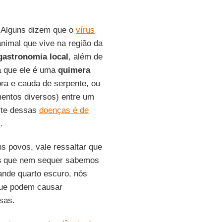
 Alguns dizem que o
vírus
imal que vive na região da
gastronomia
local
, além de
a que ele é uma
quimera
ra e cauda de serpente, ou
entos diversos) entre um
arte dessas
doenças é de
s
.
s povos, vale ressaltar que
s
que nem sequer sabemos
ande quarto escuro, nós
ue podem causar
sas.