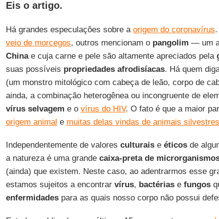
Eis o artigo.
Há grandes especulações sobre a
origem do coronavírus
.
veio de morcegos
, outros mencionam o
pangolim
— um an
China
e cuja carne e pele são altamente apreciados pela
suas possíveis
propriedades
afrodisíacas
. Há quem dig
(um monstro mitológico com cabeça de leão, corpo de cab
ainda, a combinação heterogênea ou incongruente de elem
vírus
selvagem
e o
vírus do HIV
. O fato é que a maior p
origem animal
e
muitas delas vindas de animais silvestre
Independentemente de valores
culturais
e
éticos
de algun
a natureza é uma grande
caixa-preta
de
microrganismo
(ainda) que existem. Neste caso, ao adentrarmos esse gr
estamos sujeitos a encontrar
vírus
,
bactérias
e
fungos
q
enfermidades
para as quais nosso corpo não possui defe