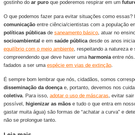
gostinho do
ar
puro
que poderemos respirar em um
futur
O que podemos fazer para evitar situações como essas? P
comunicação
entre ciência/cientistas com a população e
políticas
públicas
de
saneamento básico
, atuar no ensi
socioambiental
e em
saúde pública
desde os anos inicia
equilíbrio com o meio ambiente
, respeitando a natureza e
compreendendo que deve haver uma
harmonia
entre nós.
fadados a ser uma
espécie em vias de extinção
.
É sempre bom lembrar que nós, cidadãos, somos corresp
disseminação da doença
e, portanto, devemos nos cuid
coletiva
. Para isso,
adotar o uso de máscaras
, evitar sa
possível,
higienizar
as
mãos
e tudo o que entra em nosso
gastar muita água) são formas de “achatar a curva” e det
não se prolongue tanto.
Leia mais