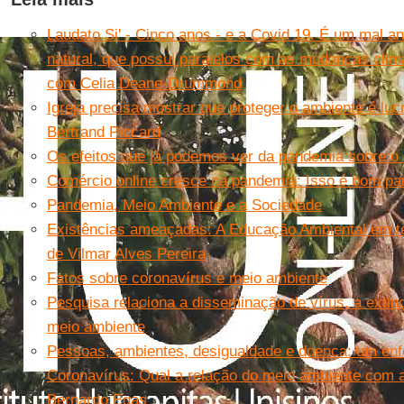
Laudato Si' - Cinco anos - e a Covid 19. É um mal a
natural, que possui paralelos com as mudanças climá
com Celia Deane-Drummond
Igreja precisa mostrar que proteger o ambiente é luc
Bertrand Piccard
Os efeitos que já podemos ver da pandemia sobre o
Comércio online cresce na pandemia: Isso é bom pa
Pandemia, Meio Ambiente e a Sociedade
Existências ameaçadas: A Educação Ambiental em t
de Vilmar Alves Pereira
Fatos sobre coronavírus e meio ambiente
Pesquisa relaciona a disseminação de vírus, a extin
meio ambiente
Pessoas, ambientes, desigualdade e doença: um en
Coronavírus: Qual a relação do meio ambiente com 
Bernardo Egas