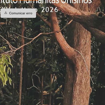
⚠️
Comunicar erro