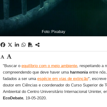
Foto: Pixabay
"Buscar o
equilíbrio com o meio ambiente
, respeitando a 
compreendendo que deve haver uma
harmonia
entre nós.
fadados a ser uma
espécie em vias de extinção
", escrev
doutor em Ciências e coordenador do Curso Superior de 
Ambiental do Centro Universitário Internacional Uninter, e
EcoDebate
, 19-05-2020.