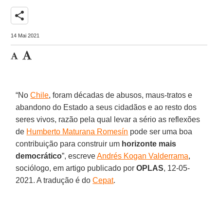
share
14 Mai 2021
“No
Chile
, foram décadas de abusos, maus-tratos e
abandono do Estado a seus cidadãos e ao resto dos
seres vivos, razão pela qual levar a sério as reflexões
de
Humberto Maturana Romesín
pode ser uma boa
contribuição para construir um
horizonte mais
democrático
”, escreve
Andrés Kogan Valderrama
,
sociólogo, em artigo publicado por
OPLAS
, 12-05-
2021. A tradução é do
Cepat
.