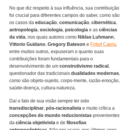
No que diz respeito à sua influência, sua contribuição
foi crucial para diferentes campos do saber, como são
os casos da
educação
,
comunicação
,
cibernética
,
antropologia
,
sociologia
,
psicologia
e as
ciências
da vida
, nos quais autores como
Niklas Luhmann
,
Vittorio Guidano
,
Gregory Bateson
e
Fritjof Capra
,
entre muitos outros, expuseram o quanto suas
contribuições foram fundamentais para o
desenvolvimento de um
construtivismo radical
,
questionador das tradicionais
dualidades modernas
,
como são objeto-sujeito, corpo-mente, razão-emoção,
saúde-doença, cultura-natureza.
Daí o fato de sua visão sempre ter sido
transdisciplinar
,
pós-racionalista
e muito crítica a
concepções do mundo reducionistas
provenientes
da
ciência objetivista
e de
filosofias
antropocêntricas
. Não por acaso, nos últimos anos,