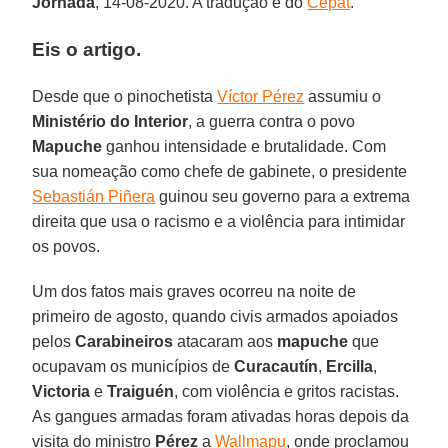
Jornada
, 14-08-2020. A tradução é do
Cepat
.
Eis o artigo.
Desde que o pinochetista
Víctor Pérez
assumiu o
Ministério do Interior
, a guerra contra o povo
Mapuche
ganhou intensidade e brutalidade. Com
sua nomeação como chefe de gabinete, o presidente
Sebastián Piñera
guinou seu governo para a extrema
direita que usa o racismo e a violência para intimidar
os povos.
Um dos fatos mais graves ocorreu na noite de
primeiro de agosto, quando civis armados apoiados
pelos
Carabineiros
atacaram aos
mapuche
que
ocupavam os municípios de
Curacautín
,
Ercilla
,
Victoria
e
Traiguén
, com violência e gritos racistas.
As gangues armadas foram ativadas horas depois da
visita do ministro
Pérez
a
Wallmapu
, onde proclamou