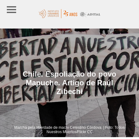
Chile. Espoliação do povo
Mapuche. Artigo de Raúl
Zibechi
Marcha pela liberdade de machi Celestino Córdova. | Foto: Todos
Nuestros Muertos/Flickr CC