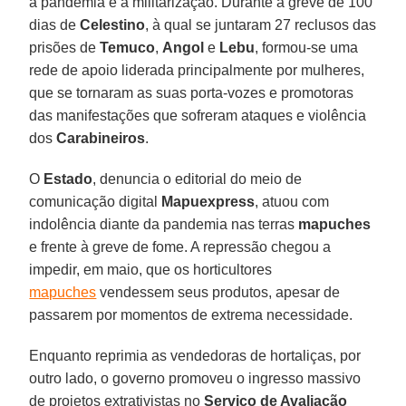
a pandemia e a militarização. Durante a greve de 100
dias de
Celestino
, à qual se juntaram 27 reclusos das
prisões de
Temuco
,
Angol
e
Lebu
, formou-se uma
rede de apoio liderada principalmente por mulheres,
que se tornaram as suas porta-vozes e promotoras
das manifestações que sofreram ataques e violência
dos
Carabineiros
.
O
Estado
, denuncia o editorial do meio de
comunicação digital
Mapuexpress
, atuou com
indolência diante da pandemia nas terras
mapuches
e frente à greve de fome. A repressão chegou a
impedir, em maio, que os horticultores
mapuches
vendessem seus produtos, apesar de
passarem por momentos de extrema necessidade.
Enquanto reprimia as vendedoras de hortaliças, por
outro lado, o governo promoveu o ingresso massivo
de projetos extrativistas no
Serviço de Avaliação