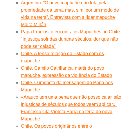
Argentina. “O povo mapuche não luta pela
propriedade da terra, mas, sim, por um modo de
vida na terra”. Entrevista com a líder mapuche
Moira Millán
Papa Francisco encontra os Mapuches no Chile:
"injustiça sofridas durante séculos, dor que não
pode ser calada"
Chile. A tensa relação do Estado com os
mapuche
Chile. Camilo Catrillanca, mártir do povo
mapuche, expressão da violência do Estado
Chile. O impacto da mensagem do Papa aos
Mapuche
«Arauco tem uma pena que não posso calar, são
injustiças de séculos que todos veem aplicar».
Francisco cita Violeta Parra na terra do povo
Mapuche
Chile. Os povos originários entre o