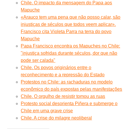
Chile. O impacto da mensagem do Papa aos
Mapuche
«Arauco tem uma pena que não posso calar, são
injustiças de séculos que todos veem aplicar».
Francisco cita Violeta Parra na terra do povo
Mapuche
Papa Francisco encontra os Mapuches no Chile:
"injustiça sofridas durante séculos, dor que não
pode ser calada"
Chile. Os povos originários entre o
reconhecimento e a repressão do Estado
Protestos no Chile: as rachaduras no modelo
econômico do país expostas pelas manifestações
Chile. O orgulho de resistir tomou as ruas
Protesto social desorienta Piñera e submerge o
Chile em uma grave crise
Chile. A crise do milagre neoliberal