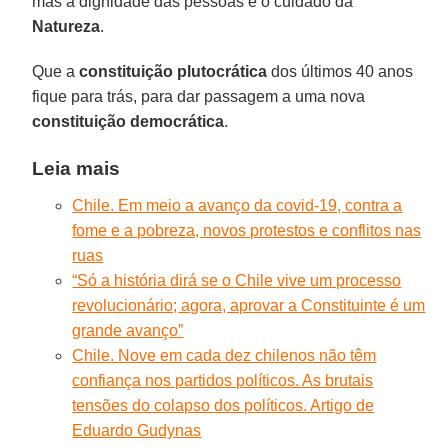
mas a dignidade das pessoas e o cuidado da
Natureza
.
Que a
constituição
plutocrática
dos últimos 40 anos
fique para trás, para dar passagem a uma nova
constituição democrática
.
Leia mais
Chile. Em meio a avanço da covid-19, contra a
fome e a pobreza, novos protestos e conflitos nas
ruas
“Só a história dirá se o Chile vive um processo
revolucionário; agora, aprovar a Constituinte é um
grande avanço”
Chile. Nove em cada dez chilenos não têm
confiança nos partidos políticos. As brutais
tensões do colapso dos políticos. Artigo de
Eduardo Gudynas