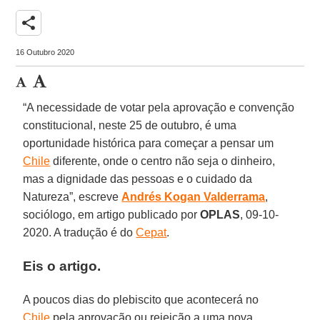
share
16 Outubro 2020
“A necessidade de votar pela aprovação e convenção
constitucional, neste 25 de outubro, é uma
oportunidade histórica para começar a pensar um
Chile
diferente, onde o centro não seja o dinheiro,
mas a dignidade das pessoas e o cuidado da
Natureza”, escreve
Andrés Kogan
Valderrama
,
sociólogo, em artigo publicado por
OPLAS
, 09-10-
2020. A tradução é do
Cepat
.
Eis o artigo.
A poucos dias do plebiscito que acontecerá no
Chile
pela aprovação ou rejeição a uma nova