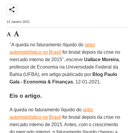
share
13 Janeiro 2021
"A queda no faturamento líquido do
setor
automobilístico no Brasil
foi brutal depois da crise no
mercado interno de 2015", escreve
Uallace Moreira
,
professor de Economia na Universidade Federal da
Bahia (UFBA), em artigo publicado por
Blog Paulo
Gala - Economia & Finanças
, 12-01-2021.
Eis o artigo.
A queda no faturamento líquido do
setor
automobilístico no Brasil
foi brutal depois da crise no
mercado interno de 2015. Antes, com o crescimento
do mercado interno, o faturamento líquido chegou a