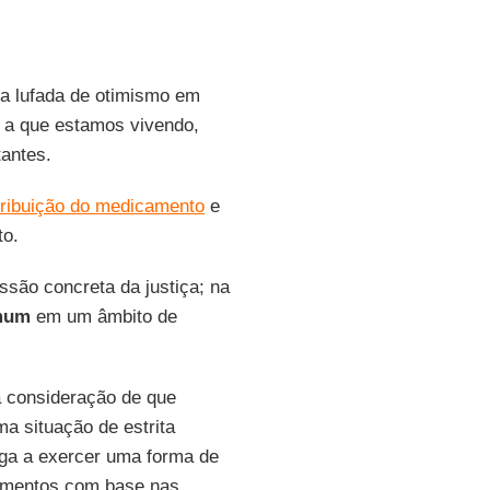
ma lufada de otimismo em
 a que estamos vivendo,
tantes.
tribuição do medicamento
e
to.
são concreta da justiça; na
mum
em um âmbito de
a consideração de que
ma situação de estrita
iga a exercer uma forma de
tamentos com base nas