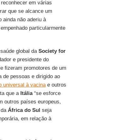
e reconhecer em várias
rar que se alcance um
o ainda não aderiu à
e empenhado particularmente
 saúde global da
Society for
dador e presidente do
se fizeram promotores de um
a de pessoas e dirigido ao
 universal à vacina
e outros
ita que a
Itália
“se esforce
m outros países europeus,
 da
África do Sul
seja
mporária, em relação à