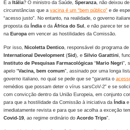
É a
Itália
? O ministro da Saúde,
Speranza
, não deixou d
circunstâncias que a
vacina é um “bem público”
e de espe
“acesso justo”. No entanto, na realidade, o governo italian
proposta da
Índia
e da
África do Sul
, e não parece ter s
na
Europa
em vencer as hostilidades da Comissão.
Por isso,
Nicoletta Dentico
, responsável do programa de
International Development
(
Sid
), e
Silvio Garattini
, fun
Instituto de Pesquisas Farmacológicas
“
Mario Negri
”, 
apelo “
Vacina, bem comum
”, assinado por uma longa list
governo italiano, no qual se pede que se “garanta o
acesso
remédios que possam deter o vírus sarsCoV-2” e se solic
com convicção dentro da União Europeia, em conjunto co
para que a hostilidade da Comissão à iniciativa da
Índia
e
imediatamente revista e para que se acolha a exceção te
Covid-19
, ao regime ordinário do
Acordo Trips
”.