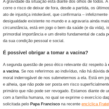
A gravidade da situação está diante dos olhos de todos. A
corre o risco de deixar de fora, desde a partida, os último
ato de injustiça intolerável, que confirmaria – infelizment
desigualdade existente no mundo e a agravaria ainda mais
circunstância, está em jogo o bem da saúde (e da vida), i
primordial importância e um direito fundamental de cada
da sua condição pessoal e social.
É possível obrigar a tomar a vacina?
A segunda questão de peso ético relevante diz respeito à
o
a
vacina
. Se nos referirmos ao indivíduo, não há dúvida 
moral inderrogável de nos submetermos a ela. Está em jog
e alheia, que não pode ser posta em risco superficialmente
primário que não pode ser revogado. Estamos diante de um
com a família humana, no qual se exprime o exercício daq
solicitada pelo
Papa Francisco
na recente
encíclica Fratell