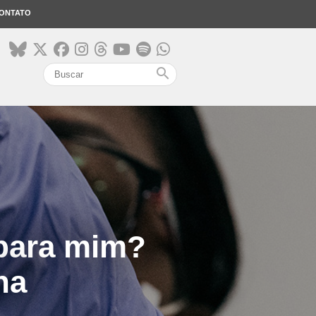
ONTATO
search
 para mim?
na