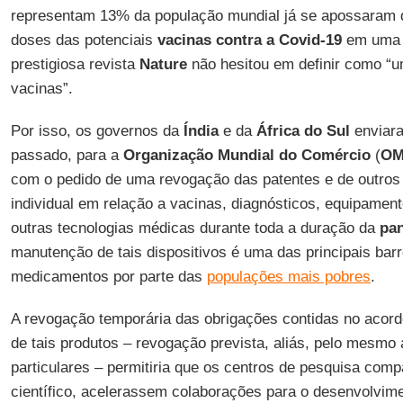
representam 13% da população mundial já se apossaram d
doses das potenciais
vacinas contra a Covid-19
em uma c
prestigiosa revista
Nature
não hesitou em definir como “u
vacinas”.
Por isso, os governos da
Índia
e da
África do Sul
enviara
passado, para a
Organização Mundial do Comércio
(
O
com o pedido de uma revogação das patentes e de outros 
individual em relação a vacinas, diagnósticos, equipament
outras tecnologias médicas durante toda a duração da
pa
manutenção de tais dispositivos é uma das principais bar
medicamentos por parte das
populações mais pobres
.
A revogação temporária das obrigações contidas no acor
de tais produtos – revogação prevista, aliás, pelo mesmo
particulares – permitiria que os centros de pesquisa com
científico, acelerassem colaborações para o desenvolvim