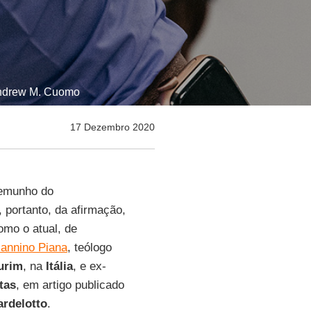
 Andrew M. Cuomo
17 Dezembro 2020
temunho do
 portanto, da afirmação,
omo o atual, de
iannino Piana
, teólogo
urim
, na
Itália
, e ex-
tas
, em artigo publicado
rdelotto
.