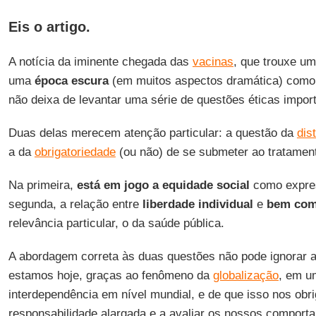
Eis o artigo.
A notícia da iminente chegada das
vacinas
, que trouxe u
uma
época
escura
(em muitos aspectos dramática) como
não deixa de levantar uma série de questões éticas impor
Duas delas merecem atenção particular: a questão da
dis
a da
obrigatoriedade
(ou não) de se submeter ao tratamen
Na primeira,
está em jogo a equidade social
como expres
segunda, a relação entre
liberdade
individual
e
bem co
relevância particular, o da saúde pública.
A abordagem correta às duas questões não pode ignorar 
estamos hoje, graças ao fenômeno da
globalização
, em u
interdependência em nível mundial, e de que isso nos obr
responsabilidade alargada e a avaliar os nossos compor