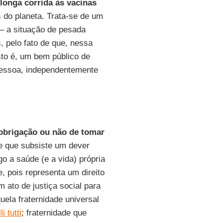
longa corrida às vacinas
s do planeta. Trata-se de um
e – a situação de pesada
, pelo fato de que, nessa
sto é, um bem público de
 pessoa, independentemente
brigação ou não de tomar
de que subsiste um dever
o a saúde (e a vida) própria
, pois representa um direito
 ato de justiça social para
uela fraternidade universal
i tutti
; fraternidade que