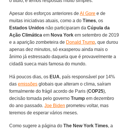
o título, e temos respostas muito simples.
Apesar dos esforços anteriores de
Al Gore
e de
muitas iniciativas atuais, como a do
Times
, os
Estados Unidos
não participaram da
Cúpula da
Ação Climática
em
Nova York
em setembro de 2019
e a aparição zombeteira de
Donald Trump
, que durou
apenas dez minutos, só exasperou ainda mais o
ânimo já estressado daquela que é provavelmente a
cidadã sueca mais famosa do mundo.
Há poucos dias, os
EUA
, país responsável por 14%
das
emissões
globais que alteram o clima, saíram
formalmente do frágil acordo de Paris (
COP25
),
decisão tomada pelo governo
Trump
em dezembro
do ano passado.
Joe Biden
prometeu voltar, mas
teremos de esperar vários meses.
Como sugere a página do
The New York Times
, a