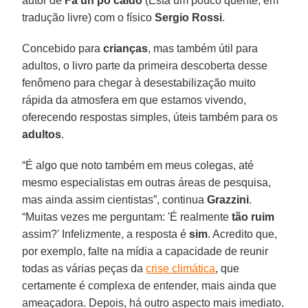
autor de
Fa un pò caldo
(Está um pouco quente, em
tradução livre) com o físico
Sergio Rossi
.
Concebido para
crianças
, mas também útil para
adultos, o livro parte da primeira descoberta desse
fenômeno para chegar à desestabilização muito
rápida da atmosfera em que estamos vivendo,
oferecendo respostas simples, úteis também para os
adultos
.
“É algo que noto também em meus colegas, até
mesmo especialistas em outras áreas de pesquisa,
mas ainda assim cientistas”, continua
Grazzini
.
“Muitas vezes me perguntam: 'É realmente
tão ruim
assim?' Infelizmente, a resposta é
sim
. Acredito que,
por exemplo, falte na mídia a capacidade de reunir
todas as várias peças da
crise climática
, que
certamente é complexa de entender, mais ainda que
ameaçadora. Depois, há outro aspecto mais imediato.