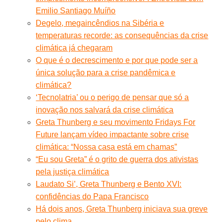
Emilio Santiago Muíño
Degelo, megaincêndios na Sibéria e
temperaturas recorde: as consequências da crise
climática já chegaram
O que é o decrescimento e por que pode ser a
única solução para a crise pandêmica e
climática?
‘Tecnolatria’ ou o perigo de pensar que só a
inovação nos salvará da crise climática
Greta Thunberg e seu movimento Fridays For
Future lançam vídeo impactante sobre crise
climática: “Nossa casa está em chamas”
“Eu sou Greta” é o grito de guerra dos ativistas
pela justiça climática
Laudato Si’, Greta Thunberg e Bento XVI:
confidências do Papa Francisco
Há dois anos, Greta Thunberg iniciava sua greve
pelo clima