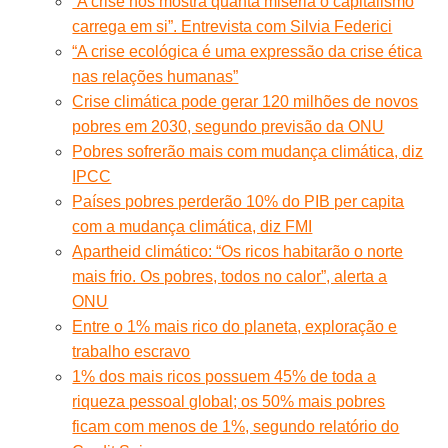
“A crise nos mostra quanta miséria o capitalismo
carrega em si”. Entrevista com Silvia Federici
“A crise ecológica é uma expressão da crise ética
nas relações humanas”
Crise climática pode gerar 120 milhões de novos
pobres em 2030, segundo previsão da ONU
Pobres sofrerão mais com mudança climática, diz
IPCC
Países pobres perderão 10% do PIB per capita
com a mudança climática, diz FMI
Apartheid climático: “Os ricos habitarão o norte
mais frio. Os pobres, todos no calor”, alerta a
ONU
Entre o 1% mais rico do planeta, exploração e
trabalho escravo
1% dos mais ricos possuem 45% de toda a
riqueza pessoal global; os 50% mais pobres
ficam com menos de 1%, segundo relatório do