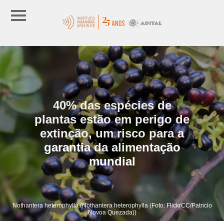
40% das espécies de
plantas estão em perigo de
extinção, um risco para a
garantia da alimentação
mundial
Nothantera heterophylla (Nothantera heterophylla (Foto: FlickrCC/Patricio
Novoa Quezada))