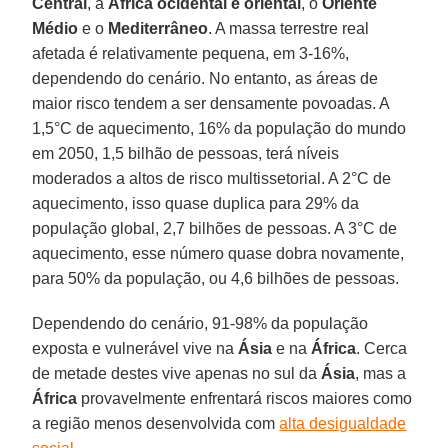
Central
, a
África ocidental e oriental
, o
Oriente
Médio
e o
Mediterrâneo
. A massa terrestre real
afetada é relativamente pequena, em 3-16%,
dependendo do cenário. No entanto, as áreas de
maior risco tendem a ser densamente povoadas. A
1,5°C de aquecimento, 16% da população do mundo
em 2050, 1,5 bilhão de pessoas, terá níveis
moderados a altos de risco multissetorial. A 2°C de
aquecimento, isso quase duplica para 29% da
população global, 2,7 bilhões de pessoas. A 3°C de
aquecimento, esse número quase dobra novamente,
para 50% da população, ou 4,6 bilhões de pessoas.
Dependendo do cenário, 91-98% da população
exposta e vulnerável vive na
Ásia
e na
África
. Cerca
de metade destes vive apenas no sul da
Ásia
, mas a
África
provavelmente enfrentará riscos maiores como
a região menos desenvolvida com
alta desigualdade