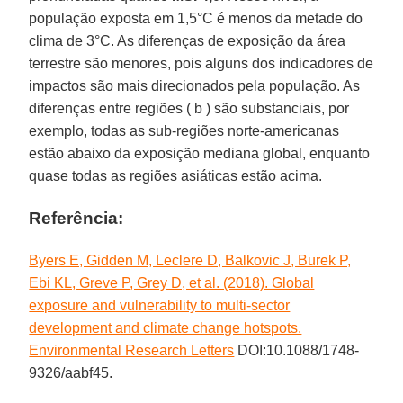
população exposta em 1,5°C é menos da metade do
clima de 3°C. As diferenças de exposição da área
terrestre são menores, pois alguns dos indicadores de
impactos são mais direcionados pela população. As
diferenças entre regiões ( b ) são substanciais, por
exemplo, todas as sub-regiões norte-americanas
estão abaixo da exposição mediana global, enquanto
quase todas as regiões asiáticas estão acima.
Referência:
Byers E, Gidden M, Leclere D, Balkovic J, Burek P,
Ebi KL, Greve P, Grey D, et al. (2018). Global
exposure and vulnerability to multi-sector
development and climate change hotspots.
Environmental Research Letters
DOI:10.1088/1748-
9326/aabf45.