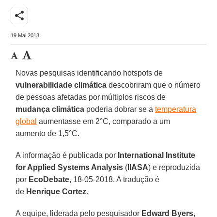
share
19 Mai 2018
Novas pesquisas identificando hotspots de
vulnerabilidade climática
descobriram que o número
de pessoas afetadas por múltiplos riscos de
mudança climática
poderia dobrar se a
temperatura
global
aumentasse em 2°C, comparado a um
aumento de 1,5°C.
A informação é publicada por
International Institute
for Applied Systems Analysis
(
IIASA
) e reproduzida
por
EcoDebate
, 18-05-2018. A tradução é
de
Henrique Cortez
.
A equipe, liderada pelo pesquisador
Edward Byers
,