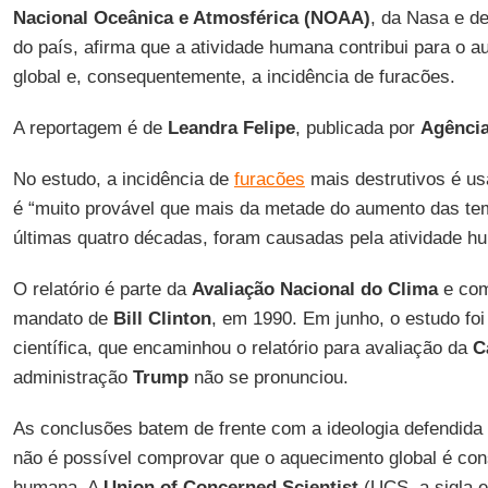
Nacional Oceânica e Atmosférica (NOAA)
, da Nasa e d
do país, afirma que a atividade humana contribui para o 
global e, consequentemente, a incidência de furacões.
A reportagem é de
Leandra Felipe
, publicada por
Agência
No estudo, a incidência de
furacões
mais destrutivos é u
é “muito provável que mais da metade do aumento das te
últimas quatro décadas, foram causadas pela atividade h
O relatório é parte da
Avaliação Nacional do Clima
e com
mandato de
Bill Clinton
, em 1990. Em junho, o estudo fo
científica, que encaminhou o relatório para avaliação da
C
administração
Trump
não se pronunciou.
As conclusões batem de frente com a ideologia defendida
não é possível comprovar que o aquecimento global é con
humana. A
Union of Concerned Scientist
(UCS, a sigla e