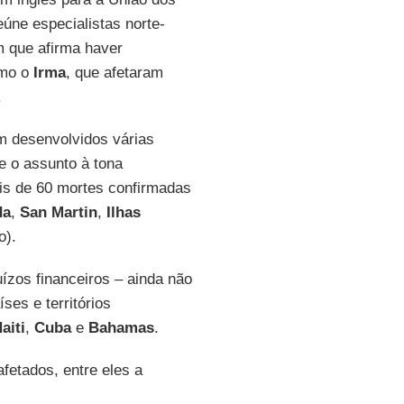
úne especialistas norte-
 que afirma haver
omo o
Irma
, que afetaram
.
m desenvolvidos várias
e o assunto à tona
is de 60 mortes confirmadas
da
,
San Martin
,
Ilhas
o).
ízos financeiros – ainda não
ses e territórios
aiti
,
Cuba
e
Bahamas
.
fetados, entre eles a