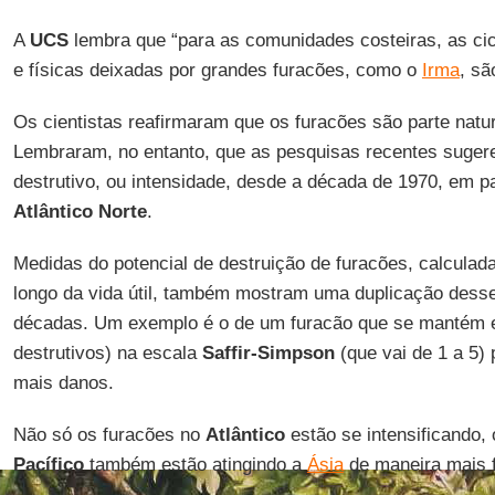
A
UCS
lembra que “para as comunidades costeiras, as cic
e físicas deixadas por grandes furacões, como o
Irma
, sã
Os cientistas reafirmaram que os furacões são parte natur
Lembraram, no entanto, que as pesquisas recentes suge
destrutivo, ou intensidade, desde a década de 1970, em pa
Atlântico Norte
.
Medidas do potencial de destruição de furacões, calculada
longo da vida útil, também mostram uma duplicação desse
décadas. Um exemplo é o de um furacão que se mantém e
destrutivos) na escala
Saffir-Simpson
(que vai de 1 a 5)
mais danos.
Não só os furacões no
Atlântico
estão se intensificando,
Pacífico
também estão atingindo a
Ásia
de maneira mais f