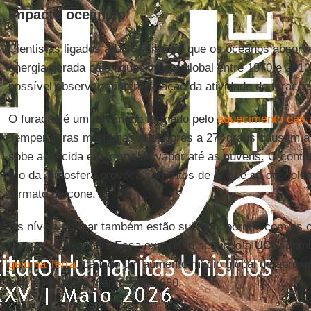
Impacto oceânico
Cientistas ligados a
UCS
afirmam que os oceanos absorv
energia gerada pelo aquecimento global entre 1970 e 2010
possível observar a intensificação da atividade de furac
O furacão é um fenômeno formado pelo
aquecimento das 
Temperaturas marítimas superiores a 27º graus causam 
sobe aquecida em forma de vapor até as nuvens. O contat
frio da atmosfera provoca correntes de ar que se descol
formato de cone.
Os níveis do mar também estão subindo, porque com os 
do mar se expande. Essa expansão segundo a
UCS
, com
gelo na Terra
, causou um aumento médio global de aprox
cm) do nível do mar, desde 1880.