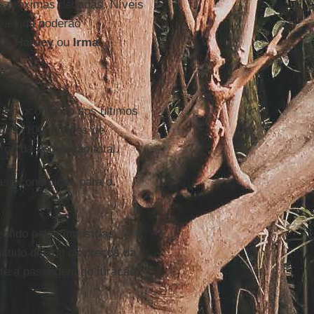
s próximas décadas. Níveis
quecida poderão
, o
Harvey
ou
Irma
.
em ocorrendo nos últimos
dos
, 100 milhões de
ço da população total.
as econômicas para o
entido pelas indústrias
etido deixou os preços da
ante a passagem do furacão