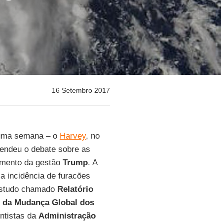
16 Setembro 2017
 uma semana – o
Harvey
, no
endeu o debate sobre as
namento da gestão
Trump
. A
a incidência de furacões
estudo chamado
Relatório
o da Mudança Global dos
entistas da
Administração