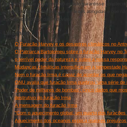
Foi preciso que o governo do estado garantisse abasteci
população que tentava deixar as áreas atingidas e que nã
carros nos postos das rodovias.
Leia mais
O Furacão Harvey e os desastres climáticos no Ant
O Patriarca Bartolomeu sobre o furacão Harvey no Tex
o terrível poder da natureza e sobre a nossa respons
Mudanças climáticas intensificaram a tempestade H
Nem o furacão Irma é capaz de acordar os que neg
ONU avalia que furacão Irma quebrou ‘uma série de 
'Poder de milhares de bombas': cinco dados que mo
destrutivo do furacão Irma
A mensagem do furacão Irma
"Com o aquecimento global, um quarto dos furacões
Aquecimento dos oceanos explica maiores prejuízos