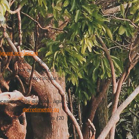
eram 93% do excesso de
. Dessa maneira, foi
ões em algumas regiões.
águas oceânicas
.
a evaporação da água que
o do vapor quente e do ar
am em movimento circular e
oceanos mais quentes, água
binada ao
derretimento do
imadamente 8 polegadas (20