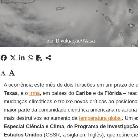
Foto: Divulgação/ Nasa
A ocorrência este mês de dois furacões em um prazo de
Texas
, e o
Irma
, em países do
Caribe
e da
Flórida
– reac
mudanças climáticas e trouxe novas críticas ao posicio
maior parte da comunidade científica americana relaciona 
mais destrutivos ao aumento da
temperatura global
. Um 
Especial Ciência e Clima
, do
Programa de Investigaçã
Estados Unidos
(CSSR, a sigla em Inglês), que reúne ci