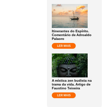
Itinerantes do Espírito.
Comentário de Adroaldo
Palaoro
LER MAIS
A mística zen budista na
trama da vida. Artigo de
Faustino Teixeira
LER MAIS