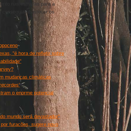
mento nas estradas para a
o conseguia abastecer os
ropoceno
as, "é hora de refletir sobre
abilidade"
arvey?
am mudanças climáticas
recordes’
stram o enorme potencial
 do mundo será devastador"
 por furacões, sugere novo