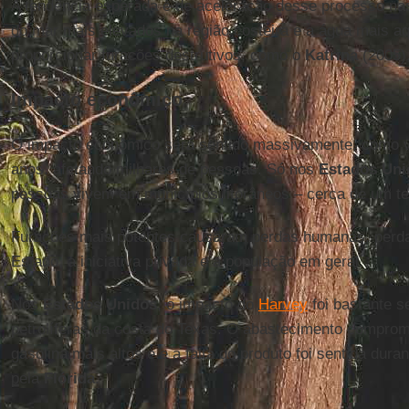
A tendência esperada é de aceleração desse processo na
do mar mais elevados na região costeira e a água mais a
proporcionar furacões destrutivos, como o
Katrina
(2005)
Impacto econômico
O impacto econômico será sentido massivamente, como v
anos. afetando milhares de pessoas. Só nos
Estados Uni
pessoas vivem em municípios litorâneos – cerca de um ter
Furacões mais potentes causaram perdas humanas, perd
Estado, a iniciativa privada e a população em geral.
Nos
Estados Unidos
, o impacto do
Harvey
foi bastante s
petrolíferas da costa do Texas. O abastecimento comprom
gasolina mais altos e e a falta do produto foi sentida dur
pela
Flórida
.