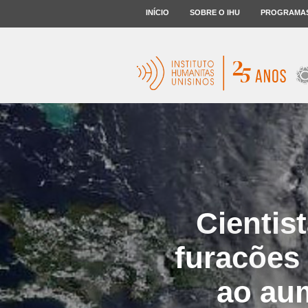
INÍCIO
SOBRE O IHU
PROGRAMA
Cientis
furacões 
ao au