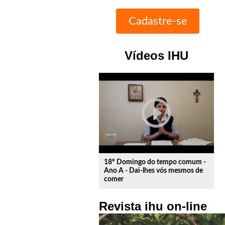
Vídeos IHU
play_circle_outline
18º Domingo do tempo comum -
Ano A - Dai-lhes vós mesmos de
comer
Revista ihu on-line