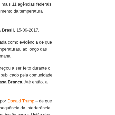
e mais 11 agências federais
aumento da temperatura
 Brasil
, 15-09-2017.
sada como evidência de que
mperaturas, ao longo das
umana.
eçou a ser feito durante o
i publicado pela comunidade
asa Branca
. Até então, a
 por
Donald Trump
– de que
sequência da interferência
m inglês para a União dos