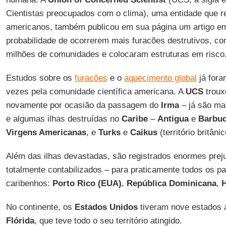
Cientistas preocupados com o clima), uma entidade que re
americanos, também publicou em sua página um artigo em
probabilidade de ocorrerem mais furacões destrutivos, c
milhões de comunidades e colocaram estruturas em risco
Estudos sobre os
furacões
e o
aquecimento global
já fora
vezes pela comunidade científica americana. A
UCS
troux
novamente por ocasião da passagem do
Irma
– já são ma
e algumas ilhas destruídas no
Caribe
–
Antigua
e
Barbu
Virgens Americanas
, e
Turks
e
Caikus
(território britânic
Além das ilhas devastadas, são registrados enormes preju
totalmente contabilizados – para praticamente todos os paí
caribenhos:
Porto Rico (EUA)
,
República Dominicana
,
H
No continente, os
Estados Unidos
tiveram nove estados a
Flórida
, que teve todo o seu território atingido.