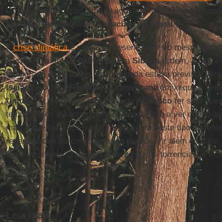
os piores registrados em um agosto, há dez anos, segund
Nacional de Pesquisas Espaciais do Brasil
.
A
crise climática
é capaz de desencadear ao mesmo temp
Assim, enquanto a
Califórnia
e a
Sibéria
ardem, a costa a
temporada de furacões cuja chegada estava prevista para
Isaías
colocou a
República Dominicana
em xeque e deix
Unidos
. O motivo de esta zona do
Atlântico
ter sido mar
tempestades durante o mês de agosto tem a ver com o a
mar, o que favorece o desenvolvimento deste tipo de fen
repercussões da crise climática parecem ir além do calor
lugar incômodo, onde enchentes, chuvas torrenciais e in
comuns.
Leia mais