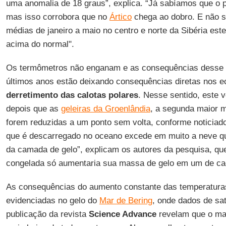
uma anomalia de 18 graus”, explica. “Já sabíamos que o 
mas isso corrobora que no
Ártico
chega ao dobro. E não s
médias de janeiro a maio no centro e norte da Sibéria est
acima do normal".
Os termômetros não enganam e as consequências desse c
últimos anos estão deixando consequências diretas nos 
derretimento das calotas polares
. Nesse sentido, este v
depois que as
geleiras da Groenlândia
, a segunda maior 
forem reduzidas a um ponto sem volta, conforme noticiad
que é descarregado no oceano excede em muito a neve qu
da camada de gelo”, explicam os autores da pesquisa, que
congelada só aumentaria sua massa de gelo em um de c
As consequências do aumento constante das temperatur
evidenciadas no gelo do
Mar de Bering
, onde dados de sa
publicação da revista
Science Advance
revelam que o mant