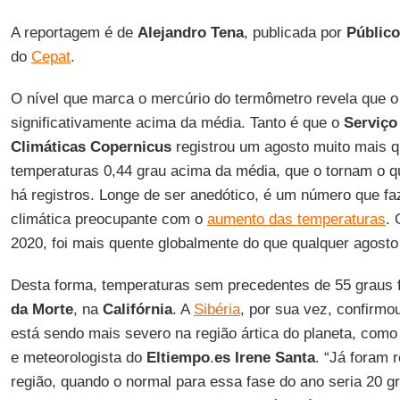
A reportagem é de
Alejandro Tena
, publicada por
Público
do
Cepat
.
O nível que marca o mercúrio do termômetro revela que 
significativamente acima da média. Tanto é que o
Serviço
Climáticas Copernicus
registrou um agosto muito mais q
temperaturas 0,44 grau acima da média, que o tornam o q
há registros. Longe de ser anedótico, é um número que fa
climática preocupante com o
aumento das temperaturas
. 
2020, foi mais quente globalmente do que qualquer agosto
Desta forma, temperaturas sem precedentes de 55 graus 
da Morte
, na
Califórnia
. A
Sibéria
, por sua vez, confirmo
está sendo mais severo na região ártica do planeta, como
e meteorologista do
Eltiempo
.
es
Irene
Santa
. “Já foram 
região, quando o normal para essa fase do ano seria 20 g