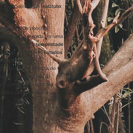
o especialistas do
Instituto
o fenômenos opostos.
tlântica foi atingida por uma
 julho, quando a
tempestade
ou seis mortos nos
Estados
cada por grandes
umento da temperatura do
ômeno. Dessa forma, as
 e visam tornar o planeta um
cêndios são cada vez mais