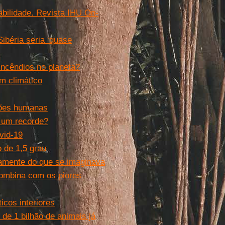
bilidade. Revista IHU On-
ibéria seria ‘quase
incêndios no planeta?
m climático
ções humanas
 um recorde?
vid-19
 de 1,5 grau
damente do que se imaginava
combina com os piores
icos interiores
 de 1 bilhão de animais já