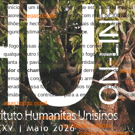
o início de um
incêndio
. Tanto é que esta área da Rússia
maiores
megaincêndios
do verão, com mais de 300 fontes 
milhões de hectares queimados, mais do que a área que
P
segundo estimativas do
Greenpeace
.
O fogo nessas áreas do planeta tem consequências mais
qualquer outro lugar. Por um lado, o fogo queima a turfa
planta cujo pavio libera grande quantidade de
CO2
na atmo
calor das chamas
contribui para o derretimento do
permaf
permanece congelada - e o metano armazenado no subsol
liberado. Dessa forma, os incêndios tornam-se consequên
climática, pois contribuem para a emissão de toneladas d
aquecimento global
.
Além do atípico
megaincêndio
siberiano, o verão de 2020 
importantes como o atual
incêndio da Califórnia
- o segund
Estado norte-americano
- e os
incêndios na Amazônia
, 