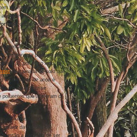
 tem registado um dos
ativas e cerca de 9,26
ortugal
ocupa no mapa,
 problemáticas do que em
, um componente pastoso da
sfera. E, por outro lado, o
rost
- a camada de solo que
o há milhares de anos é
cia e causa da crise
e poluentes que aceleram o
deixa outros focos
o maior da história do
que estão a caminho de ser