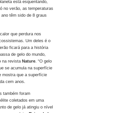
planeta está esquentando,
ó no verão, as temperaturas
e ano têm sido de 8 graus
alor que perdura nos
ecossistemas. Um deles é o
erão ficará para a história
massa de gelo do mundo,
o na revista
Nature
. “O gelo
e se acumula na superfície
 mostra que a superfície
ada cem anos.
as também foram
télite coletados em uma
o de gelo já atingiu o nível