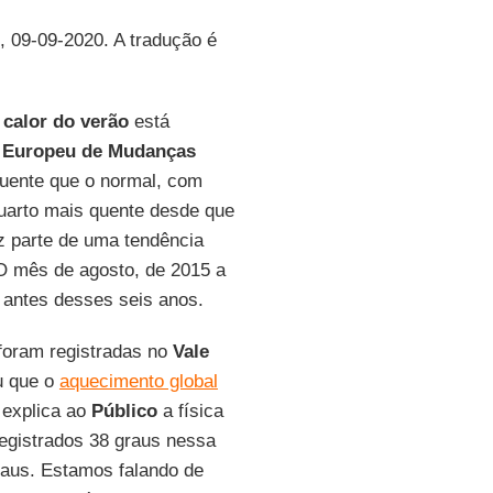
, 09-09-2020. A tradução é
o
calor do verão
está
 Europeu de
Mudanças
uente que o normal, com
uarto mais quente desde que
z parte de uma tendência
O mês de agosto, de 2015 a
 antes desses seis anos.
foram registradas no
Vale
u que o
aquecimento global
 explica ao
Público
a física
registrados 38 graus nessa
raus. Estamos falando de