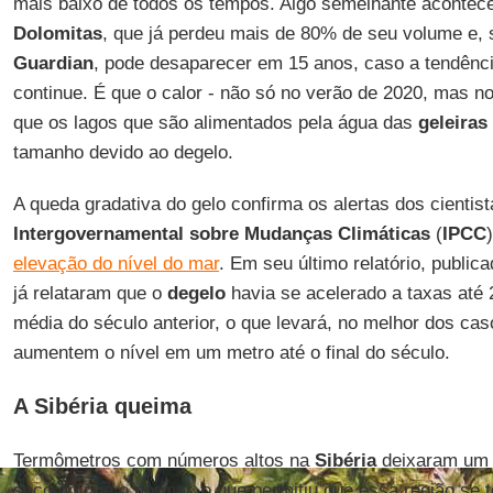
mais baixo de todos os tempos. Algo semelhante acontec
Dolomitas
, que já perdeu mais de 80% de seu volume e,
Guardian
, pode desaparecer em 15 anos, caso a tendênci
continue. É que o calor - não só no verão de 2020, mas n
que os lagos que são alimentados pela água das
geleiras
tamanho devido ao degelo.
A queda gradativa do gelo confirma os alertas dos cientis
Intergovernamental sobre Mudanças Climáticas
(
IPCC
elevação do nível do mar
. Em seu último relatório, publi
já relataram que o
degelo
havia se acelerado a taxas até 
média do século anterior, o que levará, no melhor dos ca
aumentem o nível em um metro até o final do século.
A Sibéria queima
Termômetros com números altos na
Sibéria
deixaram um 
seco do que o normal, o que permitiu que essa região se t