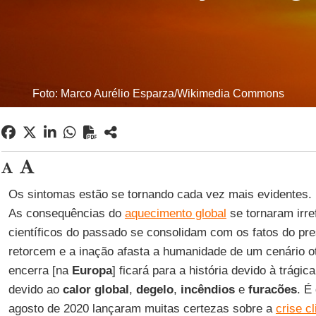
Foto: Marco Aurélio Esparza/Wikimedia Commons
Os sintomas estão se tornando cada vez mais evidentes
As consequências do
aquecimento global
se tornaram irre
científicos do passado se consolidam com os fatos do pr
retorcem e a inação afasta a humanidade de um cenário ot
encerra [na
Europa
] ficará para a história devido à trá
devido ao
calor
global
,
degelo
,
incêndios
e
furacões
. É
agosto de 2020 lançaram muitas certezas sobre a
crise c