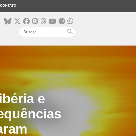
CONTATO
search
béria e
equências
garam