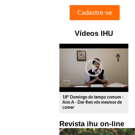
Vídeos IHU
play_circle_outline
18º Domingo do tempo comum -
Ano A - Dai-lhes vós mesmos de
comer
Revista ihu on-line