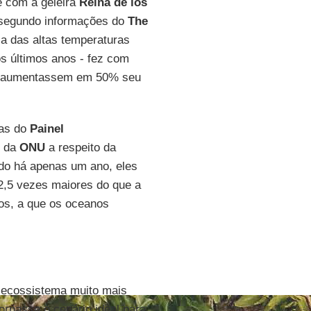
e com a geleira
Reina
de
los
 segundo informações do
The
a das altas temperaturas
os últimos anos - fez com
aumentassem em 50% seu
tas do
Painel
) da
ONU
a respeito da
cado há apenas um ano, eles
2,5 vezes maiores do que a
sos, a que os oceanos
ecossistema muito mais
ornasse o cenário ideal para