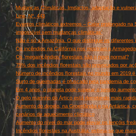
Mudanças Climáticas. Impactos, adaptação e vulnera
Line, Nº. 443
Eventos climáticos extremos – Calor prolongado na S
impossível sem mudanças climáticas’
Não é só a Amazônia. O que distingue os diferentes 
Os incêndios na Califórnia nos mostram o Armagedo
Os ‘megaincêndios’ florestais são o novo normal?
75% dos incêndios florestais são provocados por a
Número de incêndios florestais no mundo em 2019 é
Surto de queimadas é ofuscado pela pandemia de co
Em 4 anos, o planeta pode superar o temido aumento
O gelo marinho do Ártico está derretendo mais rapi
Aumento do degelo, na Groenlândia e na Antártica, 
cenários de aquecimento climático
Aumento do nível do mar pode elevar os lençóis freát
Incêndios florestais na Austrália: estima-se que mais