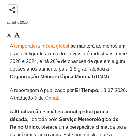
share
15 Julho 2020
A
temperatura média global
se manterá ao menos um
grau centígrado acima dos níveis pré-industriais, entre
2020 e 2024, e há 20% de chances de que em algum
desses anos aumente para 1,5 grau, alertou a
Organização Meteorológica Mundial
(
OMM
).
A reportagem é publicada por
El Tiempo
, 13-07-2020.
A tradução é do
Cepat
.
A
Atualização climática anual global para a
década
, liderada pelo
Serviço Meteorológico do
Reino Unido
, oferece uma perspectiva climática para
os próximos cinco anos. Este ano mostra que a