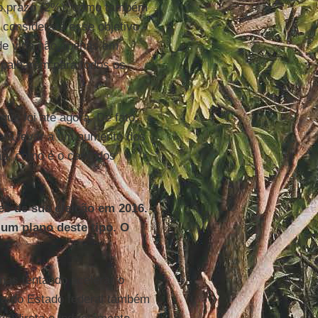
go prazo (2%), como também
, considerará esse objetivo
de vida não apenas em
palharem para todos os
ue foi até agora. De fato,
erá levar a um aumento dos
ão, como é o caso dos
es de sua eleição em 2016.
 um plano deste tipo. O
nas tentando acelerar o
ica do Estado federal também