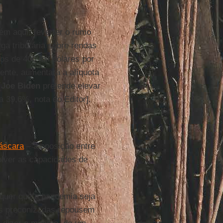
bém aqui, reverter o rumo
a tributária sobre rendas
s de 400 mil dólares por
ente, aumentará a alíquota
[
Joe Biden
pretende elevar
a 39,6%, nota do Editor].
áscara
– a oposição entre
olver as capacidades de
quer que a pandemia seja
das preconizadas repousem