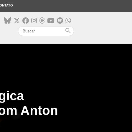
ONTATO
search
gica
com Anton