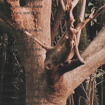
do direta e indiretamente
cano. Seu programa
Build
raestrutura, que terão
, reconstruir estradas ou
olidar e expandir as
nal. Em suma, são os
mo de uma economia que
recriar os empregos que
.
rante a campanha?
ara 28%, quando a arma
que
Biden
está propondo
é uma meia-volta na direção
está longe de ter produzido