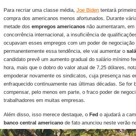
Para recriar uma classe média,
Joe Biden
tentará primeir
compra dos americanos menos afortunados. Durante vária
metade dos
empregos americanos
não aumentaram, em t
concorrência internacional, a insuficiência de qualificaç
ocupavam esses empregos com um poder de negociação mu
permanentemente essa tendência, ele vai aumentar o
sal
candidato prevê um aumento gradual do salário mínimo fed
hora, mais que o dobro do valor atual de 7,25 dólares, nota
empoderar novamente os sindicatos, cuja presença nas 
enfraquecido continuamente nas últimas décadas. Se for 
compensar, pelo menos em parte, o fraco poder de negoci
trabalhadores em muitas empresas.
Além disso, isso merece destaque, o
Fed
o ajudará a cam
banco
central americano
de fato anunciou neste verão n
política. O banco não apenas poderá, após anos de inflaçã