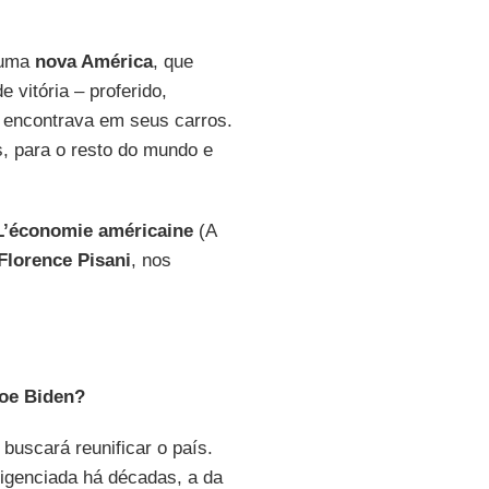
 uma
nova América
, que
 vitória – proferido,
e encontrava em seus carros.
, para o resto do mundo e
L’économie américaine
(A
Florence Pisani
, nos
Joe Biden?
buscará reunificar o país.
igenciada há décadas, a da