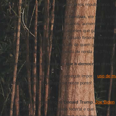
o boom de investimentos anunciado pelos republicanos.
No que se refere à tributação das
famílias
, ele quer, tam
das medidas aprovadas há quatro anos, aumentando a carg
muito altas: prometeu que todos aqueles que ganham meno
ano não vão pagar mais nada ao Estado federal. Inversam
de impostos e contribuições sociais de quem ganha mais 
a alíquota da última faixa de imposto de renda de 37% par
Do ponto de vista da saúde, o que o democrata prevê?
A curto prazo, ele gostaria de conseguir impor o
uso de m
os dois candidatos cristalizou-se neste ponto! – e desenv
teste.
Acima de tudo, ao contrário de
Donald Trump
,
Joe Biden
levada a sério no nível do Estado federal e que as medi