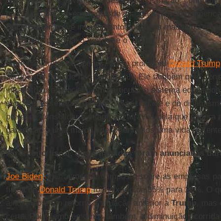
deve participar ativamente dessa reconstrução, contribuin
para a criação de empregos de qualidade em solo ameri
Back Better
prevê investimentos públicos massivos em inf
como alvo principal o “verde” e o “digital”.
E ele não pretende apenas, como prometeu
Donald Trump
aeroportos (que de fato precisam!). Ele também quer cons
infraestruturas sociais, em particular o sistema educacio
suportes essenciais da vida em sociedade e do dinamis
pretende consolidar e é também através dela que espera 
garantirão a uma maioria de americanos uma vida decente
No âmbito fiscal, quais medidas foram anunciadas du
Joe Biden
quer aumentar o imposto sobre as empresas p
fiscal de
Donald Trump
foi baixá-lo de 35% para 21%. O 
ainda não é um retorno à situação anterior a
Trump
, mas 
certa. Pois, lembremo-nos também, a diminuição ocorrida 