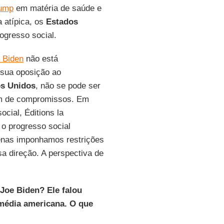
rump
em matéria de saúde e
a atípica, os
Estados
gresso social.
 Biden
não está
 sua oposição ao
s Unidos
, não se pode ser
m de compromissos. Em
cial, Éditions la
 o progresso social
enas imponhamos restrições
sa direção. A perspectiva de
Joe Biden? Ele falou
 média americana. O que