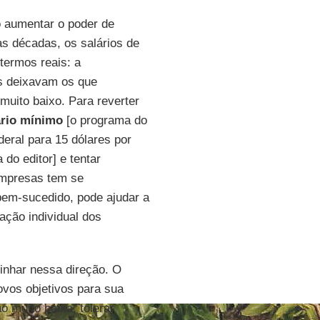
o aumentar o poder de
s décadas, os salários de
ermos reais: a
ões deixavam os que
ito baixo. Para reverter
ário mínimo
[o programa do
eral para 15 dólares por
 do editor] e tentar
empresas tem se
bem-sucedido, pode ajudar a
ação individual dos
inhar nessa direção. O
ovos objetivos para sua
o muito baixa, tolerar