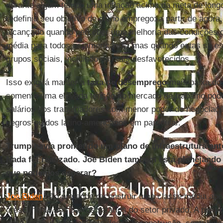
durante algum tempo uma inflação acima da meta de lon
redefiniu seu objetivo de pleno emprego: a partir de agora
alcançado quando perceber uma melhoria das condições 
média para todos os americanos, mas quando estas se es
grupos sociais, incluindo os mais desfavorecidos.
Isso exigirá manter a
taxa de desemprego
mais baixa do q
somente uma elevada tensão no mercado de trabalho pod
salários dos trabalhadores com menor poder de negociaç
negros ou dos latino-americanos em particular.
Trump havia prometido um plano de infraestrutura ant
Nada foi realizado. Joe Biden também está planejando
que podemos esperar?
Joe Biden
não pretende reconstruir uma classe média ape
crescimento dos baixos salários do setor privado. A polít