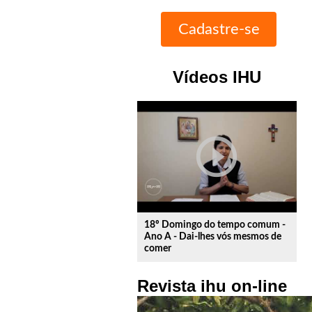
Vídeos IHU
play_circle_outline
18º Domingo do tempo comum -
Ano A - Dai-lhes vós mesmos de
comer
Revista ihu on-line