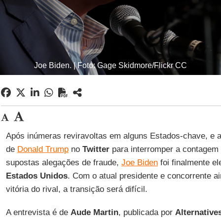
Joe Biden. | Foto: Gage Skidmore/Flickr CC
Após inúmeras reviravoltas em alguns Estados-chave, e a
de
Donald Trump
no
Twitter
para interromper a contagem 
supostas alegações de fraude,
Joe Biden
foi finalmente el
Estados Unidos
. Com o atual presidente e concorrente 
vitória do rival, a transição será difícil.
A entrevista é de
Aude Martin
, publicada por
Alternativ