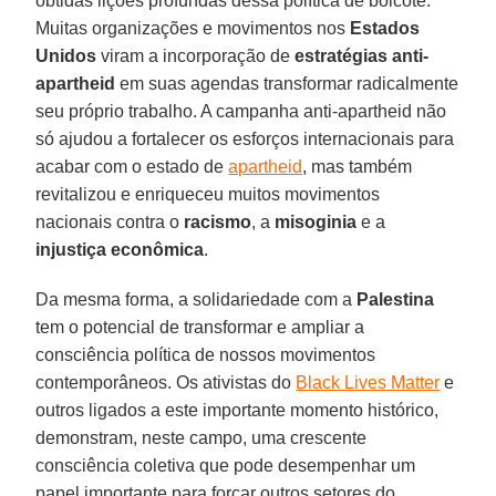
obtidas lições profundas dessa política de boicote.
Muitas organizações e movimentos nos
Estados
Unidos
viram a incorporação de
estratégias anti-
apartheid
em suas agendas transformar radicalmente
seu próprio trabalho. A campanha anti-apartheid não
só ajudou a fortalecer os esforços internacionais para
acabar com o estado de
apartheid
, mas também
revitalizou e enriqueceu muitos movimentos
nacionais contra o
racismo
, a
misoginia
e a
injustiça econômica
.
Da mesma forma, a solidariedade com a
Palestina
tem o potencial de transformar e ampliar a
consciência política de nossos movimentos
contemporâneos. Os ativistas do
Black Lives Matter
e
outros ligados a este importante momento histórico,
demonstram, neste campo, uma crescente
consciência coletiva que pode desempenhar um
papel importante para forçar outros setores do