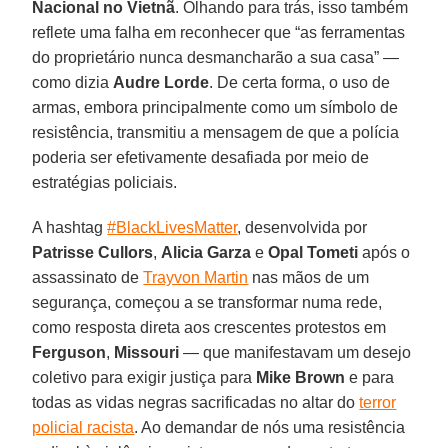
Nacional no Vietnã
. Olhando para trás, isso também
reflete uma falha em reconhecer que “as ferramentas
do proprietário nunca desmancharão a sua casa” —
como dizia
Audre
Lorde
. De certa forma, o uso de
armas, embora principalmente como um símbolo de
resistência, transmitiu a mensagem de que a polícia
poderia ser efetivamente desafiada por meio de
estratégias policiais.
A hashtag
#BlackLivesMatter
, desenvolvida por
Patrisse
Cullors
,
Alicia Garza
e
Opal Tometi
após o
assassinato de
Trayvon Martin
nas mãos de um
segurança, começou a se transformar numa rede,
como resposta direta aos crescentes protestos em
Ferguson
,
Missouri
— que manifestavam um desejo
coletivo para exigir justiça para
Mike Brown
e para
todas as vidas negras sacrificadas no altar do
terror
policial racista
. Ao demandar de nós uma resistência