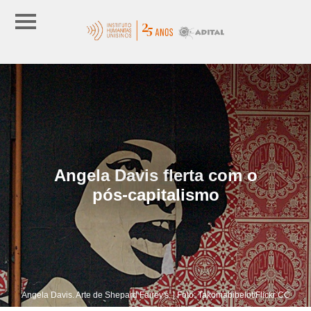
Angela Davis flerta com o
pós-capitalismo
Angela Davis. Arte de Shepard Fairey's. | Foto: Takomabibelot/Flickr CC