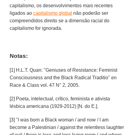
capitalismo, os desenvolvimentos mais recentes
ligados ao
capitalismo global
não poderão ser
compreendidos direito se a dimensão racial do
capitalismo for ignorada.
Notas:
[1] H.L.T. Quan: "Geniuses of Resistance: Feminist
Consciousness and the Black Radical Traditio" en
Race & Class vol. 47 N° 2, 2005.
[2] Poeta, intelectual, crítico, feminista e ativista
lésbica americana (1929-2012) [N. do E.].
[3] "I was born a Black woman / and now / I am
become a Palestinian / against the relentless laughter
of evil / there is less and less living room / and where