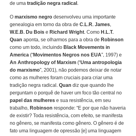
de uma
tradição negra radical
.
O
marxismo negro
desenvolveu uma importante
genealogia em torno da obra de
C.L.R. James
,
W.E.B. Du Bois
e
Richard Wright
. Como
H.L.T.
Quan
aponta, se olharmos para a obra de
Robinson
como um todo, incluindo
Black Movements in
America
(“
Movimentos Negros nos EUA
”, 1997) e
An
Anthropology of Marxism
(“
Uma antropologia
do marxismo
”, 2001), não podemos deixar de notar
como as mulheres foram cruciais para criar uma
tradição negra radical.
Quan
diz que quando lhe
perguntam o porquê de haver um foco tão central no
papel das mulheres
e sua resistência, em seu
trabalho,
Robinson
responde: “E por que não haveria
de existir? Toda resistência, com efeito, se manifesta
no gênero, se manifesta como gênero. O gênero é de
fato uma linguagem de opressão [e] uma linguagem