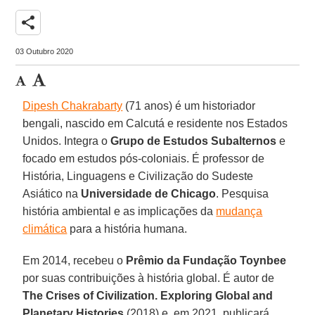
share
03 Outubro 2020
Dipesh Chakrabarty
(71 anos) é um historiador
bengali, nascido em Calcutá e residente nos Estados
Unidos. Integra o
Grupo de Estudos Subalternos
e
focado em estudos pós-coloniais. É professor de
História, Linguagens e Civilização do Sudeste
Asiático na
Universidade de Chicago
. Pesquisa
história ambiental e as implicações da
mudança
climática
para a história humana.
Em 2014, recebeu o
Prêmio
da Fundação Toynbee
por suas contribuições à história global. É autor de
The Crises
of Civilization. Exploring Global and
Planetary Histories
(2018) e, em 2021, publicará