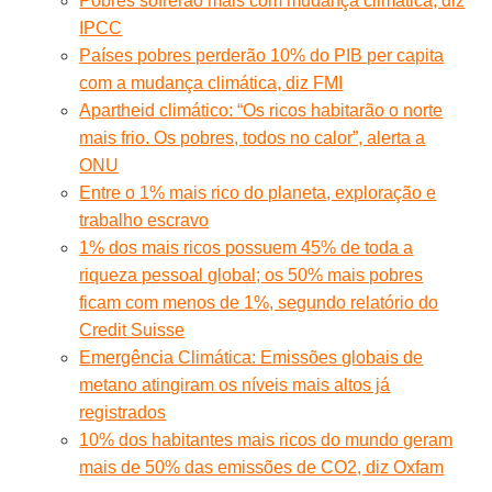
Pobres sofrerão mais com mudança climática, diz
IPCC
Países pobres perderão 10% do PIB per capita
com a mudança climática, diz FMI
Apartheid climático: “Os ricos habitarão o norte
mais frio. Os pobres, todos no calor”, alerta a
ONU
Entre o 1% mais rico do planeta, exploração e
trabalho escravo
1% dos mais ricos possuem 45% de toda a
riqueza pessoal global; os 50% mais pobres
ficam com menos de 1%, segundo relatório do
Credit Suisse
Emergência Climática: Emissões globais de
metano atingiram os níveis mais altos já
registrados
10% dos habitantes mais ricos do mundo geram
mais de 50% das emissões de CO2, diz Oxfam