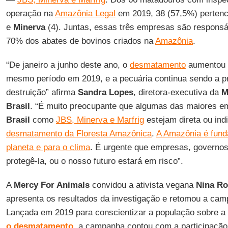
operação na
Amazônia Legal
em 2019, 38 (57,5%) perten
e
Minerva
(4). Juntas, essas três empresas são respons
70% dos abates de bovinos criados na
Amazônia
.
“De janeiro a junho deste ano, o
desmatamento
aumentou 
mesmo período em 2019, e a pecuária continua sendo a p
destruição” afirma
Sandra
Lopes
, diretora-executiva da
Me
Brasil
. “É muito preocupante que algumas das maiores e
Brasil
como
JBS, Minerva e Marfrig
estejam direta ou ind
desmatamento da Floresta Amazônica
.
A Amazônia é fund
planeta e para o clima
. É urgente que empresas, governo
protegê-la, ou o nosso futuro estará em risco”.
A
Mercy For Animals
convidou a ativista vegana
Nina Ro
apresenta os resultados da investigação e retomou a ca
Lançada em 2019 para conscientizar a população sobre a
o desmatamento
, a campanha contou com a participação