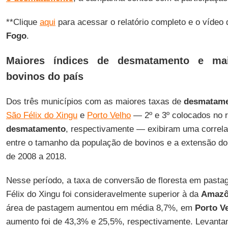
**Clique
aqui
para acessar o relatório completo e o víde
Fogo
.
Maiores índices de desmatamento e ma
bovinos do país
Dos três municípios com as maiores taxas de
desmatame
São Félix do Xingu
e
Porto Velho
— 2º e 3º colocados no r
desmatamento
, respectivamente — exibiram uma correla
entre o tamanho da população de bovinos e a extensão d
de 2008 a 2018.
Nesse período, a taxa de conversão de floresta em past
Félix do Xingu foi consideravelmente superior à da
Amazô
área de pastagem aumentou em média 8,7%, em
Porto V
aumento foi de 43,3% e 25,5%, respectivamente. Levanta