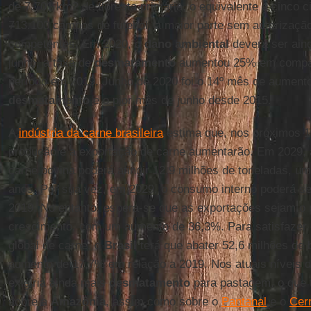
de 7.701 km2 de floresta primária, o equivalente a cinco 
713.100 campos de futebol, a maior parte sem autorizaçã
competentes. Em 2020, o
dano ambiental
deverá ser aind
junho, a taxa de
desmatamento
aumentou 25% em compa
período em 2019. Junho de 2020 foi o 14º mês de aumento 
desmatamento
e o pior mês de junho desde 2015.
A
indústria da carne brasileira
estima que, nos próximos 1
produção e a exportação de carne aumentarão. Em 2029, a
carne bovina poderá atingir 12,9 milhões de toneladas, 
anos. Por sua vez, em 2029, o consumo interno poderá s
2019. No entanto, espera-se que as exportações sejam o p
crescimento, com um aumento de 36,3%. Para satisfazer 
global de carne, o
Brasil
terá que abater 52,6 milhões de
aumento de 17,7% em relação a 2019. Nos atuais níveis de
exigiria ainda mais
desmatamento
para pastagem, o que t
sobre a
Amazônia
, assim como sobre o
Pantanal
e o
Cer