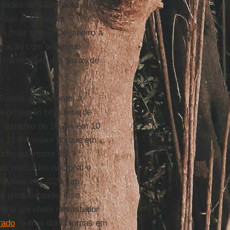
cidades de
São Paulo
ou
o das autoridades
a mais grave. De janeiro a
ração com o mesmo
ininterrupto das taxas de
0 anos, o consumo, a
 produção brasileira de
um aumento de 18,7% em 10
er 11,8% maior do que em
rincipal motor do
os mercados nacional e
 bovinos em 2029, um
 produtividade, isso
eria um efeito devastador
rado
, outros dois biomas em