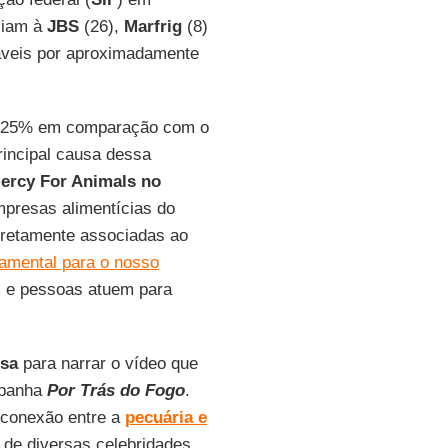
ciam à
JBS
(26),
Marfrig
(8)
áveis por aproximadamente
25% em comparação com o
rincipal causa dessa
rcy For Animals no
mpresas alimentícias do
iretamente associadas ao
amental para o nosso
s e pessoas atuem para
sa
para narrar o vídeo que
mpanha
Por Trás do Fogo
.
 conexão entre a
pecuária e
 de diversas celebridades.