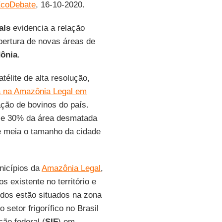
coDebate
, 16-10-2020.
als
evidencia a relação
bertura de novas áreas de
ônia
.
télite de alta resolução,
 na Amazônia Legal em
ação de bovinos do país.
ase 30% da área desmatada
e meia o tamanho da cidade
nicípios da
Amazônia Legal
,
 existente no território e
dos estão situados na zona
setor frigorífico no Brasil
ão federal (
SIF
) em