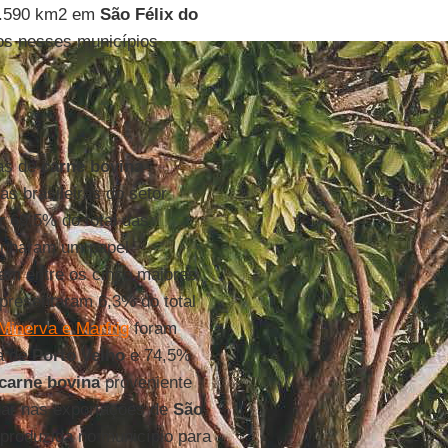
3.590 km2 em
São Félix do
os nesses municípios
das de
carne bovina
s brasileiras do setor
r 69,5% do total das
nharam um papel
am entre os cinco maiores
presentaram 6,3% do total
Minerva e Marfrig
foram
a de
Porto Velho
e 74,5%
carne bovina
proveniente
gar nas exportações de
São
 produzida no município para