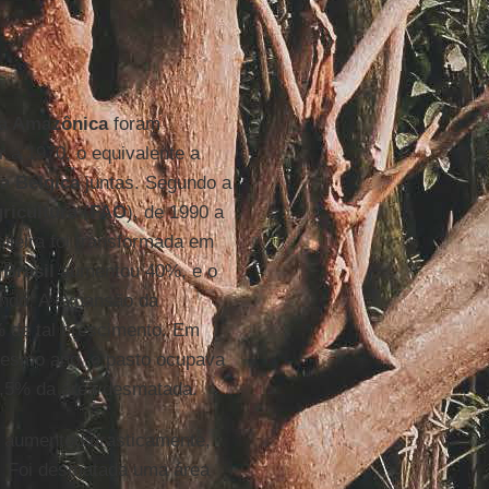
a Amazônica
foram
r a 1970, o equivalente a
 a
Bélgica
juntas. Segundo a
ricultura
(
FAO
), de 1990 a
ileira foi transformada em
o
Brasil
aumentou 40%, e o
do. A expansão da
% de tal crescimento. Em
mesmo ano, o pasto ocupava
75,5% da área desmatada.
a aumentou drasticamente,
s. Foi desmatada uma área