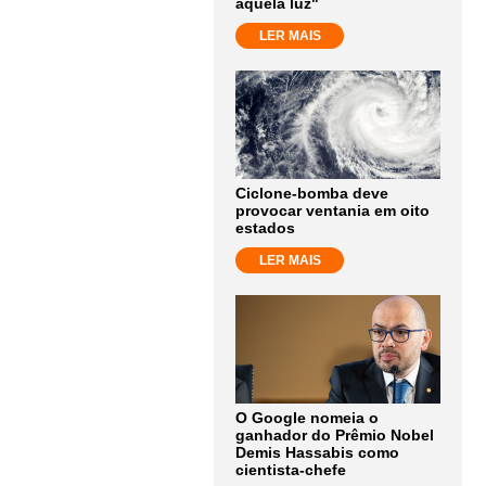
aquela luz"
LER MAIS
Ciclone-bomba deve
provocar ventania em oito
estados
LER MAIS
O Google nomeia o
ganhador do Prêmio Nobel
Demis Hassabis como
cientista-chefe