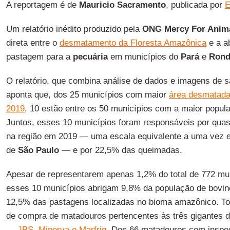
A reportagem é de
Mauricio Sacramento
, publicada por
E
Um relatório inédito produzido pela
ONG Mercy For Anim
direta entre o
desmatamento da Floresta Amazônica
e a a
pastagem para a
pecuária
em municípios do
Pará
e
Rond
O relatório, que combina análise de dados e imagens de sa
aponta que, dos 25 municípios com maior
área desmatada
2019
, 10 estão entre os 50 municípios com a maior popul
Juntos, esses 10 municípios foram responsáveis por qu
na região em 2019 — uma escala equivalente a uma vez 
de
São Paulo
— e por 22,5% das queimadas.
Apesar de representarem apenas 1,2% do total de 772 mu
esses 10 municípios abrigam 9,8% da população de bovinos
12,5% das pastagens localizadas no bioma amazônico. To
de compra de matadouros pertencentes às três gigantes do 
—
JBS, Minerva e Marfrig
. Dos 66 matadouros com inspeç