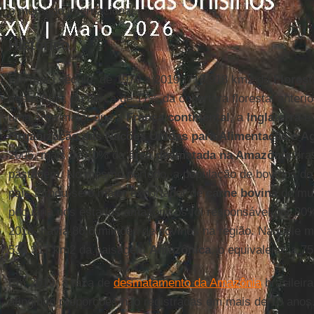
o mercado internacional.
Histórico
Em meio século, de 1970 a 2019, 718.918 km2 da
Florest
destruídos, ou cerca de 17% da cobertura florestal anterio
uma área maior que a
França
continental
, a
Inglaterra
e
Organização das Nações Unidas para Alimentação e Ag
2005, mais de 80% da
área desmatada na Amazônia
bras
pastagem. No mesmo período, a população de bovinos d
país tornou-se o maior exportador de
carne bovina
do mun
pecuária nos estados amazônicos foi responsável por 80
2018, havia 86,6 milhões de bovinos na região. Naquele 
534.317 km2 da paisagem
Amazônica
, o equivalente a 
Em 2019, a taxa de
desmatamento da Amazônia
brasileir
atingindo proporções não registradas em mais de 10 ano