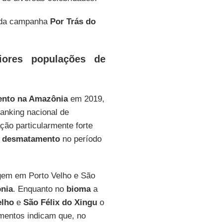
o da campanha
Por Trás do
iores populações de
nto na Amazônia
em 2019,
anking nacional de
ção particularmente forte
o
desmatamento
no período
agem em Porto Velho e São
nia
. Enquanto no
bioma
a
elho
e
São Félix do Xingu
o
mentos indicam que, no