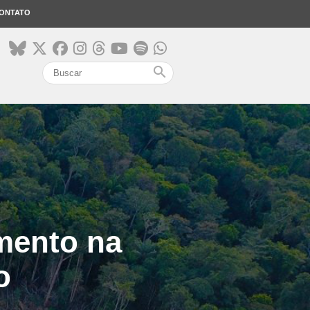
ONTATO
search
mento na
o