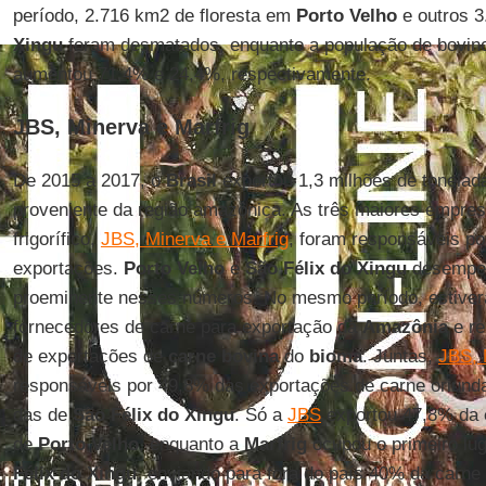
período, 2.716 km2 de floresta em
Porto Velho
e outros 
Xingu
foram desmatados, enquanto a população de bovin
aumentou 71,4% e 24,4%, respectivamente.
JBS, Minerva e Marfrig
De 2015 a 2017, o
Brasil
exportou 1,3 milhões de tonela
proveniente da região amazônica. As três maiores empresa
frigorífico,
JBS, Minerva e Marfrig
, foram responsáveis po
exportações.
Porto Velho
e
São Félix do Xingu
desempe
proeminente nesses números. No mesmo período, estiver
fornecedores de carne para exportação da
Amazônia
e re
de exportações de
carne bovina
do
bioma
. Juntas,
JBS, 
responsáveis por 49,8% das exportações de carne oriund
das de
São Félix do Xingu
. Só a
JBS
exportou 47,8% da
de
Porto
Velho
, enquanto a
Marfrig
ocupou o primeiro lu
Félix do Xingu
, enviando para fora do país 40% da carne