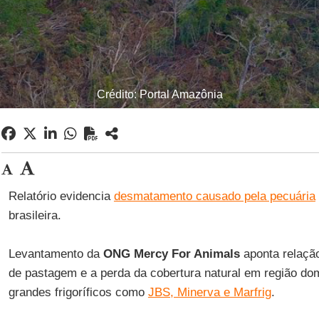
Crédito: Portal Amazônia
Relatório evidencia
desmatamento causado pela pecuária
brasileira.
Levantamento da
ONG Mercy For Animals
aponta relaçã
de pastagem e a perda da cobertura natural em região d
grandes frigoríficos como
JBS, Minerva e Marfrig
.