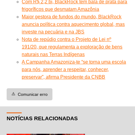
Com R$ 2,2 bi, BlackRock tem bala de prata para
frigoríficos que desmatam Amazônia
Maior gestora de fundos do mundo, BlackRock
anuncia política contra aquecimento global, mas
investe na pecuária e na JBS
Nota de repúdio contra o Projeto de Lei nº
191/20, que regulamenta a exploração de bens
naturais nas Terras Indígenas
A Campanha Amazoniza-te “se torna uma escola
para nós, aprender a respeitar, conhecer,
preservar”, afirma Presidente da CNBB
⚠️
Comunicar erro
NOTÍCIAS RELACIONADAS