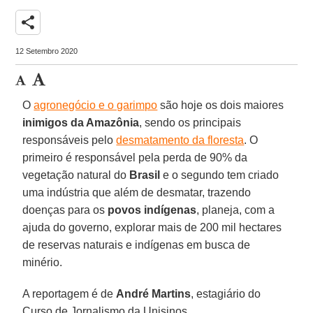
share
12 Setembro 2020
O
agronegócio e o garimpo
são hoje os dois maiores
inimigos da Amazônia
, sendo os principais
responsáveis pelo
desmatamento da floresta
. O
primeiro é responsável pela perda de 90% da
vegetação natural do
Brasil
e o segundo tem criado
uma indústria que além de desmatar, trazendo
doenças para os
povos indígenas
, planeja, com a
ajuda do governo, explorar mais de 200 mil hectares
de reservas naturais e indígenas em busca de
minério.
A reportagem é de
André
Martins
, estagiário do
Curso de Jornalismo da Unisinos.