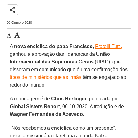
share
08 Outubro 2020
A
nova encíclica do papa Francisco
,
Fratelli Tutti,
ganhou a aprovação das lideranças da
União
Internacional das Superioras Gerais
(
UISG
), que
disseram em comunicado que é uma confirmação dos
tipos de ministérios que as irmãs
têm
se engajado ao
redor do mundo.
A reportagem é de
Chris Herlinger
, publicada por
Global Sisters Report
, 06-10-2020. A tradução é de
Wagner Fernandes de Azevedo
.
“Nós recebemos a
encíclica
como um presente”,
disse a missionária claretiana Jolanda Kafka,