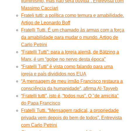
Iluminismo, mas não será ouvida”. Entrevista com
Massimo Cacciari
Frateli tutti: a política como ternura e amabilidade.
Artigo de Leonardo Boff
Fratelli Tutti. É um chamado às armas com a força
da amabilidade para mudar o mundo. Artigo de
Carlo Petrini
“Fratelli Tutti”: para a Igreja alemã, de Bätzing a
Marx, é um “golpe no nervo desta época”
“Fratelli Tutti” é vista como falando para uma
igreja e país divididos nos EUA
“A mensagem de meu irmão Francisco restaura a
consciência da humanidade”, afirma Al-Tayyeb
“Fratelli tutti”, isto é, “todos nus”. O "de amicitia"
do Papa Francisco
Fratelli Tutti. “Mensagem radical, a propriedade
privada vem depois do bem de todos”. Entrevista
com Carlo Petrini