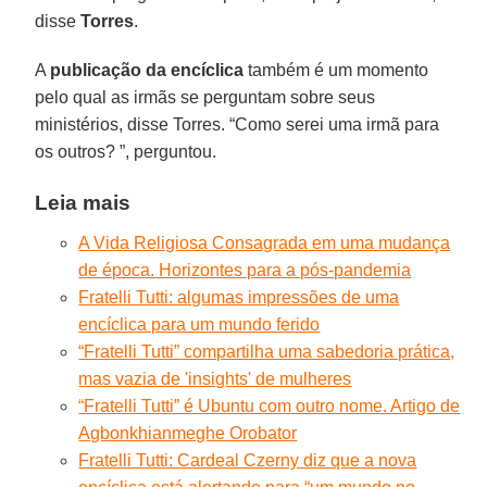
disse
Torres
.
A
publicação da encíclica
também é um momento
pelo qual as irmãs se perguntam sobre seus
ministérios, disse Torres. “Como serei uma irmã para
os outros? ”, perguntou.
Leia mais
A Vida Religiosa Consagrada em uma mudança
de época. Horizontes para a pós-pandemia
Fratelli Tutti: algumas impressões de uma
encíclica para um mundo ferido
“Fratelli Tutti” compartilha uma sabedoria prática,
mas vazia de 'insights' de mulheres
“Fratelli Tutti” é Ubuntu com outro nome. Artigo de
Agbonkhianmeghe Orobator
Fratelli Tutti: Cardeal Czerny diz que a nova