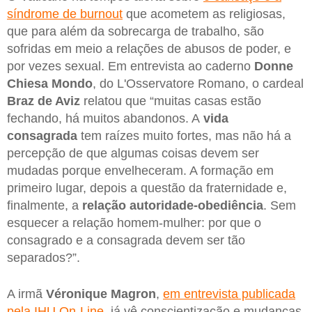
síndrome de burnout
que acometem as religiosas,
que para além da sobrecarga de trabalho, são
sofridas em meio a relações de abusos de poder, e
por vezes sexual. Em entrevista ao caderno
Donne
Chiesa Mondo
, do L'Osservatore Romano, o cardeal
Braz de Aviz
relatou que “muitas casas estão
fechando, há muitos abandonos. A
vida
consagrada
tem raízes muito fortes, mas não há a
percepção de que algumas coisas devem ser
mudadas porque envelheceram. A formação em
primeiro lugar, depois a questão da fraternidade e,
finalmente, a
relação autoridade-obediência
. Sem
esquecer a relação homem-mulher: por que o
consagrado e a consagrada devem ser tão
separados?”.
A irmã
Véronique Magron
,
em entrevista publicada
pela IHU On-Line
, já vê conscientização e mudanças