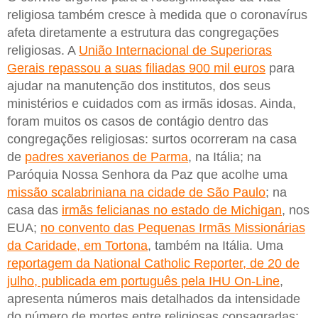
religiosa também cresce à medida que o coronavírus
afeta diretamente a estrutura das congregações
religiosas. A
União Internacional de Superioras
Gerais repassou a suas filiadas 900 mil euros
para
ajudar na manutenção dos institutos, dos seus
ministérios e cuidados com as irmãs idosas. Ainda,
foram muitos os casos de contágio dentro das
congregações religiosas: surtos ocorreram na casa
de
padres xaverianos de Parma
, na Itália; na
Paróquia Nossa Senhora da Paz que acolhe uma
missão scalabriniana na cidade de São Paulo
; na
casa das
irmãs felicianas no estado de Michigan
, nos
EUA;
no convento das Pequenas Irmãs Missionárias
da Caridade, em Tortona
, também na Itália. Uma
reportagem da National Catholic Reporter, de 20 de
julho, publicada em português pela IHU On-Line
,
apresenta números mais detalhados da intensidade
do número de mortes entre religiosas consagradas: