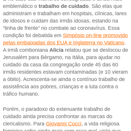
emblemático o
trabalho de cuidado
. São elas que
administram e trabalham em hospitais, clínicas, lares
de idosos e cuidam das irmãs idosas, estando na
“linha de frente” no combate ao coronavírus. Essa
condição foi debatida em
Simpósio on-line promovido
pelas embaixadas dos EUA e Inglaterra no Vaticano
.
A irmã comboniana
Alicia
relatou que se deslocou de
Jerusalém para Bérgamo, na Itália, para ajudar no
cuidado da casa da congregação onde 45 das 60
irmãs residentes estavam contaminadas (e 10 vieram
a óbito). Acrescenta-se ainda o contínuo trabalho de
assistência aos pobres, crianças e a luta contra o
tráfico humano.
Porém, o paradoxo do extenuante trabalho de
cuidado ainda precisa confrontar as marcas do
clericalismo. Para
Giovanni Cucci
, a vida religiosa
feminina sofre ainda mais com esse mal, visto que