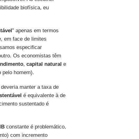
bilidade biofísica, eu
tável
” apenas em termos
, em face de limites
isamos especificar
outro. Os economistas têm
endimento
,
capital natural
e
do pelo homem).
l
deveria manter a taxa de
stentável
é equivalente à de
scimento sustentado é
IB
constante é problemático,
ento) com incremento