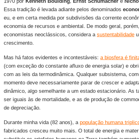
1970 por
Kenneth Boulding
,
Ernst Schumacher
e
Nicho
Essa tradição é levada adiante pelos denominados
econo
eu, e em certa medida por subdivisões da corrente econô
economia de recursos e ambiental. De modo geral, porém, 
economistas neoclássicos, considera a
sustentabilidade
u
crescimento.
Mas há fatos evidentes e incontestáveis:
a biosfera é finit
(com exceção do constante afluxo de energia solar) e obr
com as leis da termodinâmica. Qualquer subsistema, co
momento deve necessariamente parar de crescer e adaptar
dinâmico, algo semelhante a um estado estacionário. As
ser iguais às de mortalidade, e as de produção de commod
de depreciação.
Durante minha vida (82 anos), a
população humana triplic
fabricados cresceu muito mais. O total de energia e mater