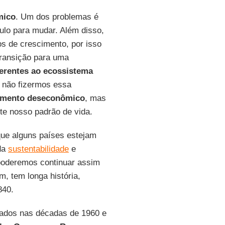
mico
. Um dos problemas é
ulo para mudar. Além disso,
os de crescimento, por isso
transição para uma
inerentes ao ecossistema
e não fizermos essa
imento
deseconômico
, mas
te nosso padrão de vida.
ue alguns países estejam
da
sustentabilidade
e
poderemos continuar assim
m, tem longa história,
840.
ados nas décadas de 1960 e