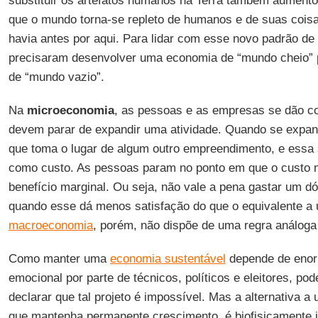
substituir os artefatos humanos na Terra também aumen
que o mundo torna-se repleto de humanos e de suas coisa
havia antes por aqui. Para lidar com esse novo padrão de
precisaram desenvolver uma economia de “mundo cheio” par
de “mundo vazio”.
Na
microeconomia
, as pessoas e as empresas se dão c
devem parar de expandir uma atividade. Quando se expa
que toma o lugar de algum outro empreendimento, e essa s
como custo. As pessoas param no ponto em que o custo m
benefício marginal. Ou seja, não vale a pena gastar um d
quando esse dá menos satisfação do que o equivalente a u
macroeconomia
, porém, não dispõe de uma regra análoga 
Como manter uma
economia sustentável
depende de enor
emocional por parte de técnicos, políticos e eleitores, po
declarar que tal projeto é impossível. Mas a alternativa 
que mantenha permanente crescimento, é biofisicamente 