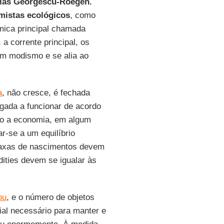
las Georgescu-Roegen.
mistas
ecológicos
, como
mica principal chamada
a corrente principal, os
m modismo e se alia ao
a
, não cresce, é fechada
igada a funcionar de acordo
mo a economia, em algum
-se a um equilíbrio
 taxas de nascimentos devem
ities devem se igualar às
ou
, e o número de objetos
ial necessário para manter e