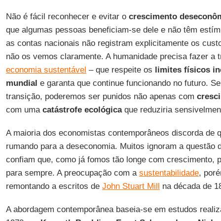
Não é fácil reconhecer e evitar o
crescimento deseconô
que algumas pessoas beneficiam-se dele e não têm estím
as contas nacionais não registram explicitamente os cust
não os vemos claramente. A humanidade precisa fazer a 
economia sustentável
– que respeite os
limites físicos 
mundial
e garanta que continue funcionando no futuro. S
transição, poderemos ser punidos não apenas com
cresc
com uma
catástrofe ecológica
que reduziria sensivelmen
A maioria dos economistas contemporâneos discorda de q
rumando para a deseconomia. Muitos ignoram a questão 
confiam que, como já fomos tão longe com crescimento, 
para sempre. A preocupação com a
sustentabilidade
, poré
remontando a escritos de
John Stuart Mill
na década de 1
A abordagem contemporânea baseia-se em estudos realiz