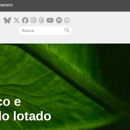
ONTATO
search
co e
o lotado