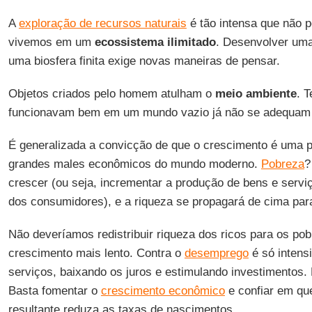
A
exploração de recursos naturais
é tão intensa que não 
vivemos em um
ecossistema ilimitado
. Desenvolver um
uma biosfera finita exige novas maneiras de pensar.
Objetos criados pelo homem atulham o
meio ambiente
. 
funcionavam bem em um mundo vazio já não se adequam a
É generalizada a convicção de que o crescimento é uma p
grandes males econômicos do mundo moderno.
Pobreza
?
crescer (ou seja, incrementar a produção de bens e servi
dos consumidores), e a riqueza se propagará de cima par
Não deveríamos redistribuir riqueza dos ricos para os pob
crescimento mais lento. Contra o
desemprego
é só intens
serviços, baixando os juros e estimulando investimentos
Basta fomentar o
crescimento econômico
e confiar em qu
resultante reduza as taxas de nascimentos.