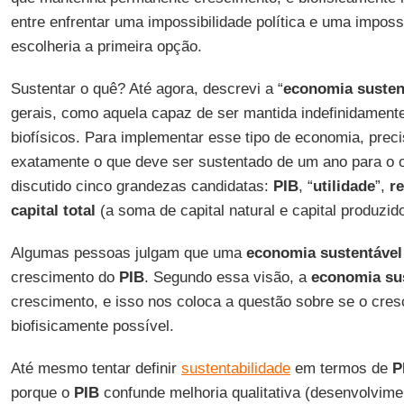
entre enfrentar uma impossibilidade política e uma impossi
escolheria a primeira opção.
Sustentar o quê? Até agora, descrevi a “
economia susten
gerais, como aquela capaz de ser mantida indefinidamente
biofísicos. Para implementar esse tipo de economia, prec
exatamente o que deve ser sustentado de um ano para o 
discutido cinco grandezas candidatas:
PIB
, “
utilidade
”,
r
capital total
(a soma de capital natural e capital produzi
Algumas pessoas julgam que uma
economia sustentáve
crescimento do
PIB
. Segundo essa visão, a
economia su
crescimento, e isso nos coloca a questão sobre se o cre
biofisicamente possível.
Até mesmo tentar definir
sustentabilidade
em termos de
P
porque o
PIB
confunde melhoria qualitativa (desenvolvim