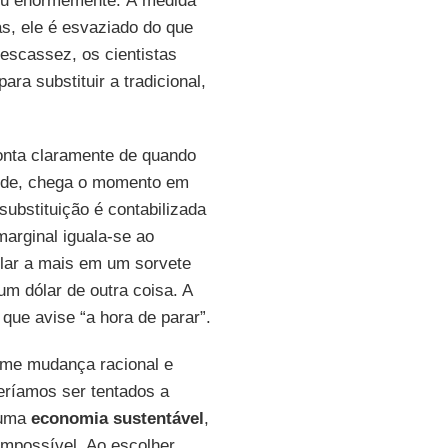
tou enormemente. À medida
s, ele é esvaziado do que
 escassez, os cientistas
a substituir a tradicional,
onta claramente de quando
nde, chega o momento em
ubstituição é contabilizada
arginal iguala-se ao
ólar a mais em um sorvete
m dólar de outra coisa. A
que avise “a hora de parar”.
me mudança racional e
deríamos ser tentados a
a uma
economia sustentável
,
impossível. Ao escolher