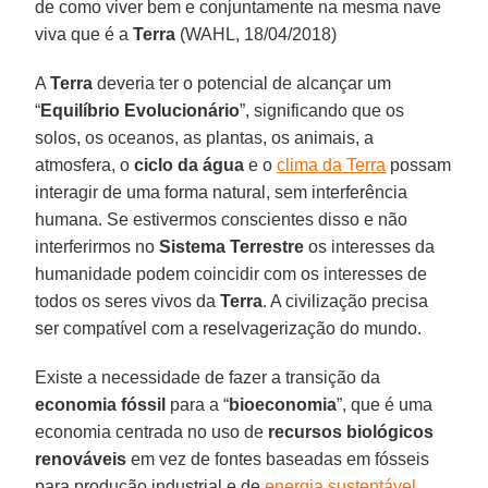
de como viver bem e conjuntamente na mesma nave
viva que é a
Terra
(WAHL, 18/04/2018)
A
Terra
deveria ter o potencial de alcançar um
“
Equilíbrio Evolucionário
”, significando que os
solos, os oceanos, as plantas, os animais, a
atmosfera, o
ciclo da água
e o
clima da Terra
possam
interagir de uma forma natural, sem interferência
humana. Se estivermos conscientes disso e não
interferirmos no
Sistema Terrestre
os interesses da
humanidade podem coincidir com os interesses de
todos os seres vivos da
Terra
. A civilização precisa
ser compatível com a reselvagerização do mundo.
Existe a necessidade de fazer a transição da
economia fóssil
para a “
bioeconomia
”, que é uma
economia centrada no uso de
recursos biológicos
renováveis
em vez de fontes baseadas em fósseis
para produção industrial e de
energia sustentável
.