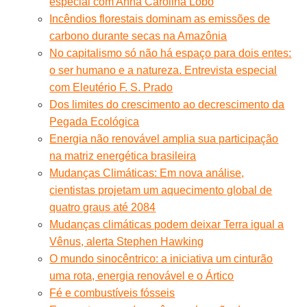
especial com Anna Carolina Lobo
Incêndios florestais dominam as emissões de
carbono durante secas na Amazônia
No capitalismo só não há espaço para dois entes:
o ser humano e a natureza. Entrevista especial
com Eleutério F. S. Prado
Dos limites do crescimento ao decrescimento da
Pegada Ecológica
Energia não renovável amplia sua participação
na matriz energética brasileira
Mudanças Climáticas: Em nova análise,
cientistas projetam um aquecimento global de
quatro graus até 2084
Mudanças climáticas podem deixar Terra igual a
Vênus, alerta Stephen Hawking
O mundo sinocêntrico: a iniciativa um cinturão
uma rota, energia renovável e o Ártico
Fé e combustíveis fósseis