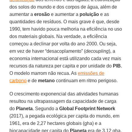
dos solos do mundo e dos corpos de água, além de
aumentar a
erosão
e aumentar a
poluição
e as
quantidades de resíduos. O mais grave é que, desde
1990, tem havido pouca melhoria na eficiência no uso
dos materiais globais. Na verdade, a eficiência
começou a declinar por volta do ano 2000. Ou seja,
em vez de haver “desacoplamento” (
decoupling
), a
economia internacional está utilizando cada vez mais
recursos da natureza per capita e por unidade do
PIB
.
O modelo marrom não recua. As
emissões de
carbono
e de
metano
continuam em ritmo perigoso.
O crescimento exponencial das atividades humanas
resultou na ultrapassagem da capacidade de carga
do
Planeta
. Segundo a
Global Footprint Network
(2017), a pegada ecológica per capita do mundo, em
1961, era de 2,27 hectares globais (gha) e a
biocapacidade per capita do
Planeta
era de 3,12 gha.