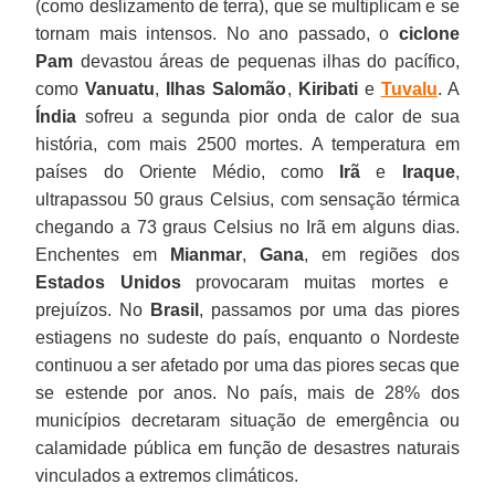
(como deslizamento de terra), que se multiplicam e se
tornam mais intensos. No ano passado, o
ciclone
Pam
devastou áreas de pequenas ilhas do pacífico,
como
Vanuatu
,
Ilhas Salomão
,
Kiribati
e
Tuvalu
. A
Índia
sofreu a segunda pior onda de calor de sua
história, com mais 2500 mortes. A temperatura em
países do Oriente Médio, como
Irã
e
Iraque
,
ultrapassou 50 graus Celsius, com sensação térmica
chegando a 73 graus Celsius no Irã em alguns dias.
Enchentes em
Mianmar
,
Gana
, em regiões dos
Estados Unidos
provocaram muitas mortes e
prejuízos. No
Brasil
, passamos por uma das piores
estiagens no sudeste do país, enquanto o Nordeste
continuou a ser afetado por uma das piores secas que
se estende por anos. No país, mais de 28% dos
municípios decretaram situação de emergência ou
calamidade pública em função de desastres naturais
vinculados a extremos climáticos.