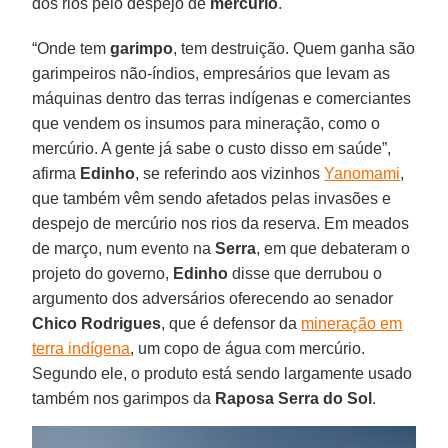
dos rios pelo despejo de
mercúrio
.
“Onde tem
garimpo
, tem destruição. Quem ganha são
garimpeiros não-índios, empresários que levam as
máquinas dentro das terras indígenas e comerciantes
que vendem os insumos para mineração, como o
mercúrio. A gente já sabe o custo disso em saúde”,
afirma
Edinho
, se referindo aos vizinhos
Yanomami
,
que também vêm sendo afetados pelas invasões e
despejo de mercúrio nos rios da reserva. Em meados
de março, num evento na
Serra
, em que debateram o
projeto do governo,
Edinho
disse que derrubou o
argumento dos adversários oferecendo ao senador
Chico
Rodrigues
, que é defensor da
mineração em
terra indígena
, um copo de água com mercúrio.
Segundo ele, o produto está sendo largamente usado
também nos garimpos da
Raposa Serra do Sol
.