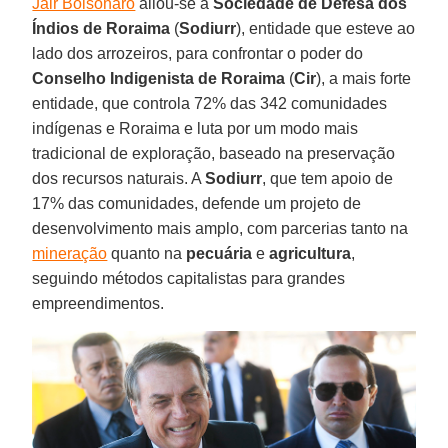
Jair Bolsonaro
aliou-se à
Sociedade de Defesa dos
Índios de Roraima
(
Sodiurr
), entidade que esteve ao
lado dos arrozeiros, para confrontar o poder do
Conselho Indigenista de Roraima
(
Cir
), a mais forte
entidade, que controla 72% das 342 comunidades
indígenas e Roraima e luta por um modo mais
tradicional de exploração, baseado na preservação
dos recursos naturais. A
Sodiurr
, que tem apoio de
17% das comunidades, defende um projeto de
desenvolvimento mais amplo, com parcerias tanto na
mineração
quanto na
pecuária
e
agricultura
,
seguindo métodos capitalistas para grandes
empreendimentos.