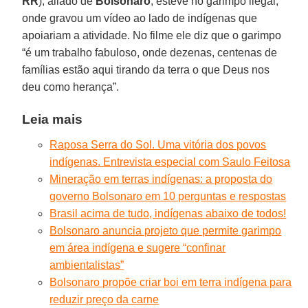
RR
), aliado de
Bolsonaro
, esteve no garimpo ilegal,
onde gravou um vídeo ao lado de indígenas que
apoiariam a atividade. No filme ele diz que o garimpo
“é um trabalho fabuloso, onde dezenas, centenas de
famílias estão aqui tirando da terra o que Deus nos
deu como herança”.
Leia mais
Raposa Serra do Sol. Uma vitória dos povos
indígenas. Entrevista especial com Saulo Feitosa
Mineração em terras indígenas: a proposta do
governo Bolsonaro em 10 perguntas e respostas
Brasil acima de tudo, indígenas abaixo de todos!
Bolsonaro anuncia projeto que permite garimpo
em área indígena e sugere “confinar
ambientalistas”
Bolsonaro propõe criar boi em terra indígena para
reduzir preço da carne