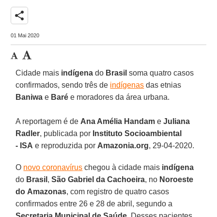
share
01 Mai 2020
Cidade mais
indígena
do
Brasil
soma quatro casos
confirmados, sendo três de
indígenas
das etnias
Baniwa
e
Baré
e moradores da área urbana.
A reportagem é de
Ana Amélia Handam
e
Juliana
Radler
, publicada por
Instituto Socioambiental
-
ISA
e reproduzida por
Amazonia.org
, 29-04-2020.
O
novo coronavírus
chegou à cidade mais
indígena
do
Brasil
,
São Gabriel da Cachoeira
, no
Noroeste
do
Amazonas
, com registro de quatro casos
confirmados entre 26 e 28 de abril, segundo a
Secretaria Municipal de
Saúde
. Desses pacientes,