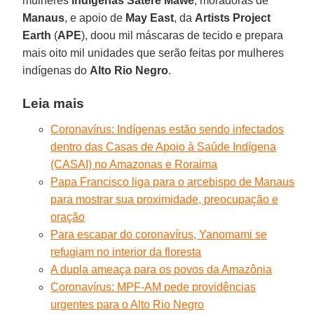
mulheres
indígenas Sateré
Mawé
, moradoras de
Manaus
, e apoio de
May
East
, da
Artists Project
Earth
(
APE
), doou mil máscaras de tecido e prepara
mais oito mil unidades que serão feitas por mulheres
indígenas do
Alto Rio
Negro
.
Leia mais
Coronavírus: Indígenas estão sendo infectados
dentro das Casas de Apoio à Saúde Indígena
(CASAI) no Amazonas e Roraima
Papa Francisco liga para o arcebispo de Manaus
para mostrar sua proximidade, preocupação e
oração
Para escapar do coronavírus, Yanomami se
refugiam no interior da floresta
A dupla ameaça para os povos da Amazônia
Coronavírus: MPF-AM pede providências
urgentes para o Alto Rio Negro