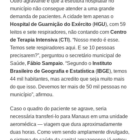
Outro agravante é que a estrutura hospitalar no
município não consegue atender a uma grande
demanda de pacientes. A cidade tem apenas o
Hospital de Guarnição do Exército
(
HGU
), com 59
leitos e sete respiradores, não contando com
Centro
de Terapia Intensiva
(
CTI
). “Nosso medo é esse.
Temos sete respiradores aqui. E se 10 pessoas
precisarem?”, perguntou o secretário municipal de
Saúde,
Fábio
Sampaio
. “Segundo o
Instituto
Brasileiro de Geografia
e Estatística
(
IBGE
), temos
44 mil habitantes, mas acredito que seja muito mais
do que isso. Devemos ter mais de 50 mil pessoas no
município”, afirmou.
Caso o quadro do paciente se agrave, seria
necessária transferi-lo para Manaus em uma unidade
aeromédica — viagem que dura aproximadamente
duas horas. Como vem sendo amplamente divulgado,
o sistema de saúde da capital amazonense já entrou