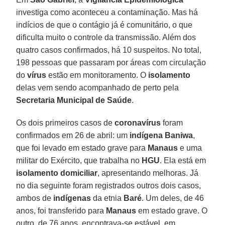
investiga como aconteceu a contaminação. Mas há
indícios de que o contágio já é comunitário, o que
dificulta muito o controle da transmissão. Além dos
quatro casos confirmados, há 10 suspeitos. No total,
198 pessoas que passaram por áreas com circulação
do
vírus
estão em monitoramento. O
isolamento
delas vem sendo acompanhado de perto pela
Secretaria Municipal de
Saúde
.
Os dois primeiros casos de
coronavírus
foram
confirmados em 26 de abril: um
indígena Baniwa
,
que foi levado em estado grave para
Manaus
e uma
militar do Exército, que trabalha no
HGU
. Ela está em
isolamento
domiciliar
, apresentando melhoras. Já
no dia seguinte foram registrados outros dois casos,
ambos de
indígenas
da etnia
Baré
. Um deles, de 46
anos, foi transferido para
Manaus
em estado grave. O
outro, de 76 anos, encontrava-se estável, em