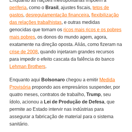
Enquanto as nações metropolitanas impõem à
periferia
, como o
Brasil
, ajustes fiscais,
tetos de
gastos
,
desregulamentação financeira
,
flexibilização
das relações trabalhistas
, e outras medidas
genocidas que tornam os
ricos mais ricos e os pobres
mais pobres
, os donos do mundo agem, agora,
exatamente na direção oposta. Aliás, como fizeram na
crise de 2008
, quando injetaram grandes recursos
para impedir o efeito cascata da falência do banco
Lehman Brothers
.
Enquanto aqui
Bolsonaro
chegou a emitir
Medida
Provisória
propondo aos empresários suspender, por
quatro meses, contratos de trabalho,
Trump
, seu
ídolo, acionou a
Lei de Produção de Defesa
, que
permite ao Estado intervir nas indústrias para
assegurar a fabricação de material para o sistema
sanitário.