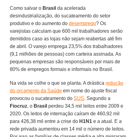
Como salvar o
Brasil
da acelerada
desindustrialização, do sucateamento do setor
produtivo e do aumento do
desemprego
? Os
varejistas calculam que 600 mil trabalhadores serão
demitidos caso as lojas não sejam reabertas até fim
de abril. O varejo emprega 23,5% dos trabalhadores
(9,1 milhões de pessoas) com carteira assinada. As
pequenas empresas são responsáveis por mais de
80% de empregos formais e informais no Brasil.
Na vida se colhe o que se planta. A drástica
redução
do orçamento da Saúde
em nome do ajuste fiscal
provocou o sucateamento do
SUS
. Segundo a
Fiocruz
, o
Brasil
perdeu 34,5 mil leitos entre 2009 e
2020. Os leitos de internação caíram de 460,92 mil
para 426,38 mil entre a crise do
H1N1
e a atual. E a
rede privada aumentou em 14 mil o número de leitos.
Por isso as famílias de classes média e alta migraram