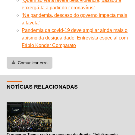
“Quem só via a favela pela violência, passou a
enxergá-la a partir do coronavírus”
‘Na pandemia, descaso do governo impacta mais
a favela’
Pandemia da covid-19 deve ampliar ainda mais o
abismo da desigualdade. Entrevista especial com
Fábio Konder Comparato
⚠️
Comunicar erro
NOTÍCIAS RELACIONADAS
O governo Temer será um governo de direita. "Infelizmente