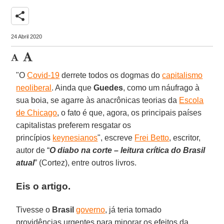
share
24 Abril 2020
"O
Covid-19
derrete todos os dogmas do
capitalismo
neoliberal
. Ainda que
Guedes
, como um náufrago à
sua boia, se agarre às anacrônicas teorias da
Escola
de Chicago
, o fato é que, agora, os principais países
capitalistas preferem resgatar os
princípios
keynesianos
", escreve
Frei Betto
, escritor,
autor de “
O diabo na corte – leitura crítica do Brasil
atual
” (Cortez), entre outros livros.
Eis o artigo.
Tivesse o
Brasil
governo
, já teria tomado
providências urgentes para minorar os efeitos da