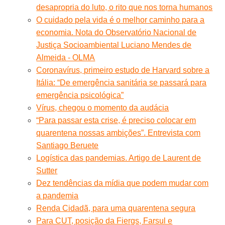
desapropria do luto, o rito que nos torna humanos
O cuidado pela vida é o melhor caminho para a
economia. Nota do Observatório Nacional de
Justiça Socioambiental Luciano Mendes de
Almeida - OLMA
Coronavírus, primeiro estudo de Harvard sobre a
Itália: “De emergência sanitária se passará para
emergência psicológica”
Vírus, chegou o momento da audácia
“Para passar esta crise, é preciso colocar em
quarentena nossas ambições”. Entrevista com
Santiago Beruete
Logística das pandemias. Artigo de Laurent de
Sutter
Dez tendências da mídia que podem mudar com
a pandemia
Renda Cidadã, para uma quarentena segura
Para CUT, posição da Fiergs, Farsul e