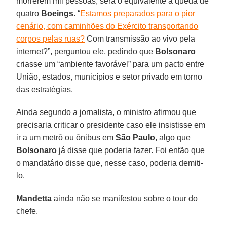
morrerem mil pessoas, será o equivalente à queda de
quatro
Boeings
. “
Estamos preparados para o pior
cenário, com caminhões do Exército transportando
corpos pelas ruas?
Com transmissão ao vivo pela
internet?”, perguntou ele, pedindo que
Bolsonaro
criasse um “ambiente favorável” para um pacto entre
União, estados, municípios e setor privado em torno
das estratégias.
Ainda segundo a jornalista, o ministro afirmou que
precisaria criticar o presidente caso ele insistisse em
ir a um metrô ou ônibus em
São Paulo
, algo que
Bolsonaro
já disse que poderia fazer. Foi então que
o mandatário disse que, nesse caso, poderia demiti-
lo.
Mandetta
ainda não se manifestou sobre o tour do
chefe.