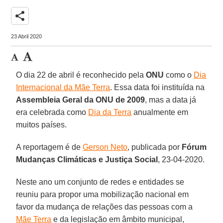
share
23 Abril 2020
O dia 22 de abril é reconhecido pela
ONU
como o
Dia
Internacional da Mãe Terra
. Essa data foi instituída na
Assembleia Geral da ONU de 2009
, mas a data já
era celebrada como
Dia da Terra
anualmente em
muitos países.
A reportagem é de
Gerson Neto
, publicada por
Fórum
Mudanças Climáticas e Justiça Social
, 23-04-2020.
Neste ano um conjunto de redes e entidades se
reuniu para propor uma mobilização nacional em
favor da mudança de relações das pessoas com a
Mãe Terra
e da legislação em âmbito municipal,