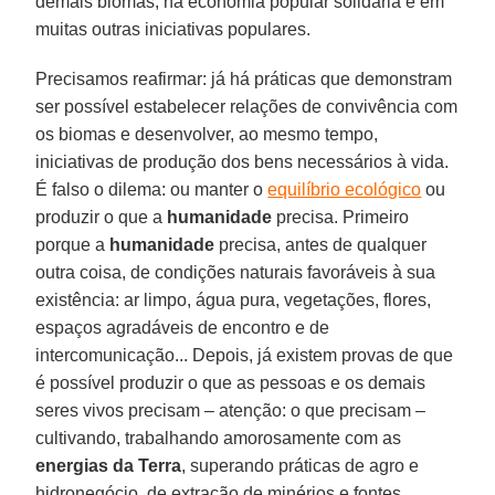
demais biomas, na economia popular solidária e em
muitas outras iniciativas populares.
Precisamos reafirmar: já há práticas que demonstram
ser possível estabelecer relações de convivência com
os biomas e desenvolver, ao mesmo tempo,
iniciativas de produção dos bens necessários à vida.
É falso o dilema: ou manter o
equilíbrio ecológico
ou
produzir o que a
humanidade
precisa. Primeiro
porque a
humanidade
precisa, antes de qualquer
outra coisa, de condições naturais favoráveis à sua
existência: ar limpo, água pura, vegetações, flores,
espaços agradáveis de encontro e de
intercomunicação... Depois, já existem provas de que
é possível produzir o que as pessoas e os demais
seres vivos precisam – atenção: o que precisam –
cultivando, trabalhando amorosamente com as
energias da Terra
, superando práticas de agro e
hidronegócio, de extração de minérios e fontes