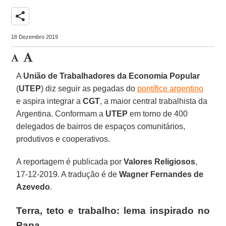
share
18 Dezembro 2019
A
União de Trabalhadores da Economia Popular
(
UTEP
) diz seguir as pegadas do
pontífice argentino
e aspira integrar a
CGT
, a maior central trabalhista da
Argentina. Conformam a
UTEP
em torno de 400
delegados de bairros de espaços comunitários,
produtivos e cooperativos.
A reportagem é publicada por
Valores Religiosos
,
17-12-2019. A tradução é de
Wagner Fernandes de
Azevedo
.
Terra, teto e trabalho: lema inspirado no
Papa