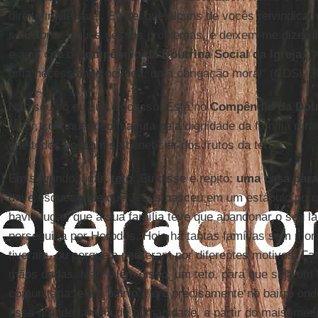
direito inalienável. Eu sei que alguns de vocês reivindic
solucionar alguns desses problemas, e deixem-me dizer-l
e aqui cito o
Compêndio da Doutrina Social da Igreja
, "
uma necessidade política, uma obrigação moral" (CDSI, 3
Não sou só eu que digo isso. Está no
Compêndio da Doutr
favor, continuem com a luta pela dignidade da família rural
que todos possam se beneficiar dos frutos da terra.
Em segundo lugar,
teto
. Eu disse e repito:
uma casa para
deve esquecer de que Jesus nasceu em um estábulo por
havia lugar, que a sua família teve que abandonar o seu lar
perseguida por Herodes. Hoje há tantas famílias sem mor
tiveram, ou porque a perderam por diferentes motivos. F
mãos dadas. Mas, além disso, um teto, para que seja um
comunitária: e é o bairro... e é precisamente no bairro on
essa grande família da humanidade, a partir do mais imedi