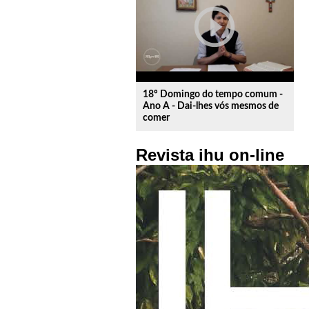
play_circle_outline
18º Domingo do tempo comum -
Ano A - Dai-lhes vós mesmos de
comer
Revista ihu on-line