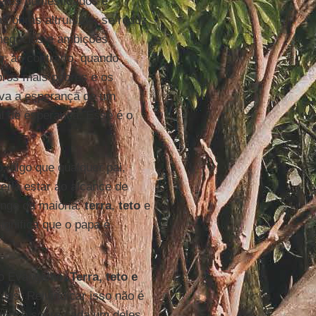
eres domesticados e
s obras altruístas, se reduz
 negócios e ambições
, ao contrário, quando
ros mais pobres e os
iva a esperança de um
l de esperança. Esse é o
 algo que qualquer pai,
eria estar ao alcance de
onge da maioria:
terra
,
teto
e
significa que o papa é
do Evangelho.
Terra, teto e
ados. Reivindicar isso não é
 pouco sobre cada um deles,