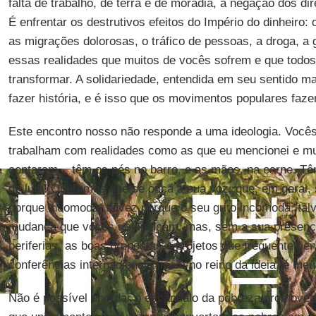
falta de trabalho, de terra e de moradia, a negação dos dire
É enfrentar os destrutivos efeitos do Império do dinheiro
as migrações dolorosas, o tráfico de pessoas, a droga, a g
essas realidades que muitos de vocês sofrem e que tod
transformar. A solidariedade, entendida em seu sentido m
fazer história, e é isso que os movimentos populares faz
Este encontro nosso não responde a uma ideologia. Vocês
trabalham com realidades como as que eu mencionei e mu
contaram... têm os pés no barro, e as mãos, na carne. Têm
de luta! Queremos que se ouça a sua voz, que, em geral, 
porque incomoda, talvez porque o seu grito incomoda, ta
mudança que vocês reivindicam, mas, sem a sua presença
periferias, as boas propostas e projetos que frequenteme
conferências internacionais ficam no reino da ideia, é meu
Não é possível abordar o escândalo da pobreza promoven