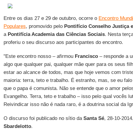
Entre os dias 27 e 29 de outubro, ocorre o
Encontro Mund
Populares
, promovido pelo
Pontifício Conselho Justiça 
a
Pontifícia Academia das Ciências Sociais
. Nesta terça
proferiu o seu discurso aos participantes do encontro.
"Este encontro nosso – afirmou
Francisco
– responde a u
algo que qualquer pai, qualquer mãe quer para os seus fil
estar ao alcance de todos, mas que hoje vemos com trist
maioria: terra, teto e trabalho. É estranho, mas, se eu falo
que o papa é comunista. Não se entende que o amor pelos
Evangelho. Terra, teto e trabalho – isso pelo qual vocês l
Reivindicar isso não é nada raro, é a doutrina social da Igr
O discurso foi publicado no sítio da
Santa Sé
, 28-10-2014
Sbardelotto
.