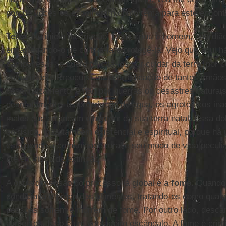
porque vocês os escolheram como tema para este encont
Terra
. No início da criação, Deus criou o homem, guardiã
encarregando-o de cultivá-la e protegê-la. Vejo que aqui
camponesas, e quero felicitá-los por cuidar da terra, por c
comunidade. Preocupa-me a erradicação de tantos irmã
desenraizamento, e não por guerras ou desastres naturais.
desmatamento, a apropriação da água, os agrotóxicos in
males que arrancam o homem da sua terra natal. Essa do
só física, mas também existencial e espiritual, porque há
está pondo a comunidade rural e seu modo de vida peculi
até em risco de extinção.
A outra dimensão do processo já global é a
fome
. Quando
condiciona o preço dos alimentos, tratando-os como qual
pessoas sofrem e morrem de fome. Por outro lado, desca
alimentos. Isso é um verdadeiro escândalo. A fome é crim