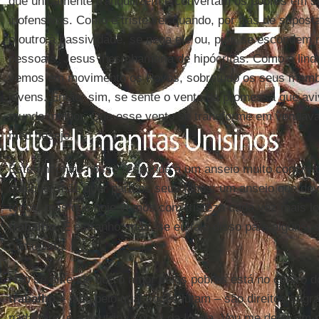
que unicamente tranquilizem e convertam os pobres em s
inofensivos. Como é triste ver quando, por trás de suposta
o outro à passividade, se nega ele ou, pior, se escondem
pessoais: Jesus lhes chamaria de hipócritas. Como é lindo
vemos em movimento os Povos, sobretudo os seus memb
jovens. Então, sim, se sente o vento da promessa que av
mundo melhor. Que esse vento se transforme em vendava
meu desejo.
Este encontro nosso responde a um anseio muito concreto,
qualquer mãe quer para os seus filhos; um anseio que dev
todos, mas que hoje vemos com tristeza cada vez mais l
trabalho
. É estranho, mas, se eu falo disso para alguns, 
comunista.
Não se entende que o amor pelos pobres está no centro 
trabalho
– isso pelo qual vocês lutam – são direitos sagr
nada raro, é a doutrina social da Igreja. Vou me deter um