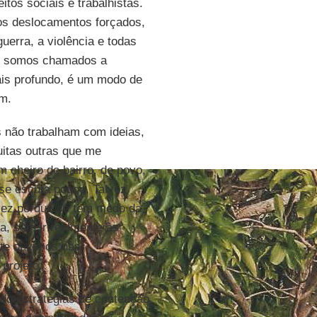
itos sociais e trabalhistas.
: os deslocamentos forçados,
uerra, a violência e todas
os somos chamados a
ais profundo, é um modo de
em.
 não trabalham com ideias,
itas outras que me
 cheiro de bairro, de povo,
se escuta pouco. Talvez
lvez porque se tem medo da
, sem ir realmente às
nte ouvimos nas
 projeto.
do estratégias de contenção