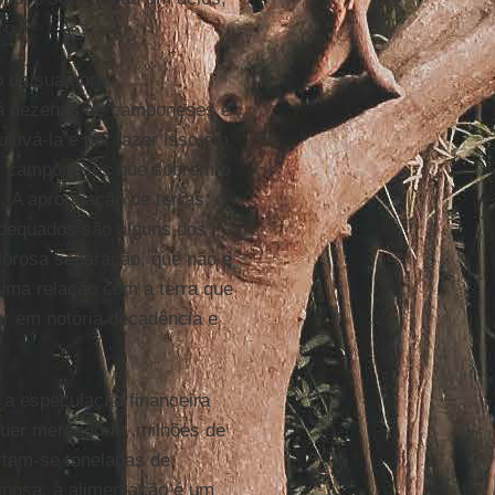
ro.
o da sua obra,
 há dezenas de camponeses e
ultivá-la e por fazer isso em
os camponeses que sobrem o
 A apropriação de terras, o
adequados são alguns dos
lorosa separação, que não é
 uma relação com a terra que
ar em notória decadência e
 a especulação financeira
quer mercadoria, milhões de
rtam-se toneladas de
inosa, a alimentação é um