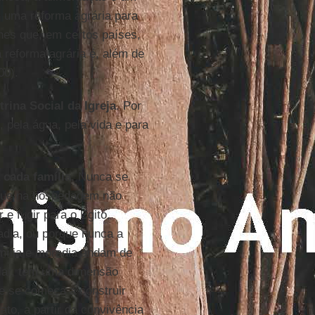
am uma reforma agrária para
hes que, em certos países,
a reforma agrária é, além de
00).
ina Social da Igreja
. Por
, pela água, pela vida e para
 cada família
. Nunca se
que na hospedagem não
 e fugir para o Egito,
adia, ou porque nunca a
amília e moradia andam de
 lar, tem uma dimensão
de se começa a construir
ato, a partir da convivência