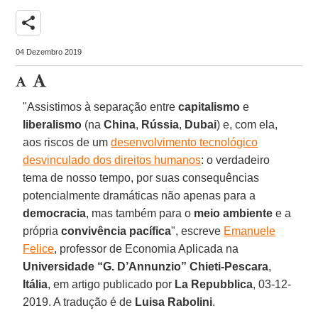
share
04 Dezembro 2019
"Assistimos à separação entre
capitalismo
e
liberalismo
(na
China
,
Rússia
,
Dubai
) e, com ela,
aos riscos de um
desenvolvimento tecnológico
desvinculado dos direitos humanos
: o verdadeiro
tema de nosso tempo, por suas consequências
potencialmente dramáticas não apenas para a
democracia
, mas também para o
meio ambiente
e a
própria
convivência pacífica
", escreve
Emanuele
Felice
, professor de Economia Aplicada na
Universidade “G. D’Annunzio” Chieti-Pescara
,
Itália
, em artigo publicado por
La Repubblica
, 03-12-
2019. A tradução é de
Luisa Rabolini
.