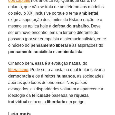
dos capitais
nos anos 1990). Que fique claro, no
entanto, que não se trata de um retorno aos modelos
do século XX, inclusive porque o tema
ambiental
exige a superação dos limites do Estado-nação, e o
mesmo se aplica hoje à
defesa do trabalho
. Deve
ser um novo encontro, em um terreno diferente do
passado (por ser europeísta e internacionalista), entre
o núcleo do
pensamento liberal
e as aspirações do
pensamento socialista e ambientalista
.
Olhando bem, essa é a evolução natural do
liberalismo
. Pode ser a aposta na qual tentar salvar a
democracia
e os
direitos humanos
, as sociedades
abertas que todos defendemos. Nos países
avançados, as disparidades voltaram a aparecer e a
ideologia da
felicidade
baseada na
riqueza
individual
colocou a
liberdade
em perigo.
Leia mais