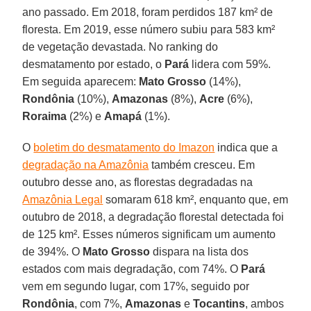
ano passado. Em 2018, foram perdidos 187 km² de
floresta. Em 2019, esse número subiu para 583 km²
de vegetação devastada. No ranking do
desmatamento por estado, o
Pará
lidera com 59%.
Em seguida aparecem:
Mato
Grosso
(14%),
Rondônia
(10%),
Amazonas
(8%),
Acre
(6%),
Roraima
(2%) e
Amapá
(1%).
O
boletim do desmatamento do Imazon
indica que a
degradação na Amazônia
também cresceu. Em
outubro desse ano, as florestas degradadas na
Amazônia Legal
somaram 618 km², enquanto que, em
outubro de 2018, a degradação florestal detectada foi
de 125 km². Esses números significam um aumento
de 394%. O
Mato
Grosso
dispara na lista dos
estados com mais degradação, com 74%. O
Pará
vem em segundo lugar, com 17%, seguido por
Rondônia
, com 7%,
Amazonas
e
Tocantins
, ambos