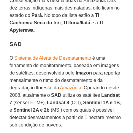
Conservação mais desmatadas na Amazônia. Das
dez terras indígenas mais desmatadas, oito ficam no
estado do
Pará
. No topo da lista estão a
TI
Cachoeira Seca do Iriri
,
TI Ituna/Itatá
e a
TI
Apyterewa
.
SAD
O
Sistema de Alerta de Desmatamento
é uma
ferramenta de monitoramento, baseada em imagens
de satélites, desenvolvida pelo
Imazon
para reportar
mensalmente o ritmo do desmatamento e da
degradação florestal da
Amazônia
. Operando desde
2008, atualmente o
SAD
utiliza os satélites
Landsat
7
(sensor ETM+),
Landsat 8
(OLI),
Sentinel 1A e 1B
,
e
Sentinel
2A e 2b
(MSI) com os quais é possível
detectar desmatamentos a partir de 1 hectare mesmo
sob condição de nuvens.