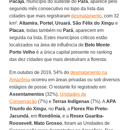
Pacajá
, município do sudeste do
Pará
, aparece pelo
segundo mês consecutivo no topo da lista das
cidades que mais registraram
desmatamento
, com 32
km².
Altamira
,
Portel
,
Uruará
,
São
Félix do Xingu
e
Placas
, todas também no
Pará
, aparecem em
seguida na lista. Estes municípios críticos estão
localizados na área de influência de
Belo Monte
.
Porto
Velho
é a única capital presente no ranking
das dez cidades que mais destruíram a floresta.
Em outubro de 2019, 54% do
desmatamento na
Amazônia
ocorreu em áreas privadas ou sob diversos
estágios de posse. O restante foi registrado em
Assentamentos
(32%),
Unidades de
Conservação
(7%) e
Terras Indígenas
(7%). A
APA
Triunfo do Xingu
, no
Pará
, a
Florex Rio Preto-
Jacundá
, em
Rondônia
, e a
Resex
Guariba-
Roosevelt
,
Mato
Grosso
, foram as Unidades de