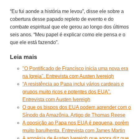
“Eu fui aonde a história me levou”, disse ele sobre a
cobertura desse papado repleto de evento e do
combate espiritual que ele gerou ao longo dos últimos
seis anos. “Meu papel é explicar como ele pensa e o
que ele está fazendo”.
Leia mais
"O Pontificado de Francisco inicia uma nova era
na Igreja". Entrevista com Austen Ivereigh
“A resistência ao Papa inclui vários cardeais e
grupos muito ricos e potentes dos EUA”.
Entrevista com Austen Ivereigh
O que os bispos dos EUA podem aprender com o
Sínodo da Amazônia. Artigo de Thomas Reese
A oposição ao Papa nos EUA é pequena, porém
muito barulhenta. Entrevista com James Martin
A amnésia de Austen Ivereigh que agora diz que