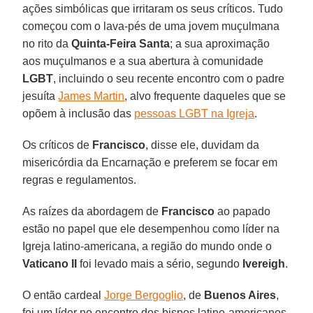
ações simbólicas que irritaram os seus críticos. Tudo
começou com o lava-pés de uma jovem muçulmana
no rito da
Quinta-Feira Santa
; a sua aproximação
aos muçulmanos e a sua abertura à comunidade
LGBT
, incluindo o seu recente encontro com o padre
jesuíta
James Martin
, alvo frequente daqueles que se
opõem à inclusão das
pessoas LGBT na Igreja
.
Os críticos de
Francisco
, disse ele, duvidam da
misericórdia da Encarnação e preferem se focar em
regras e regulamentos.
As raízes da abordagem de
Francisco
ao papado
estão no papel que ele desempenhou como líder na
Igreja latino-americana, a região do mundo onde o
Vaticano II
foi levado mais a sério, segundo
Ivereigh
.
O então cardeal
Jorge Bergoglio
, de
Buenos Aires
,
foi um líder no encontro dos bispos latino-americanos