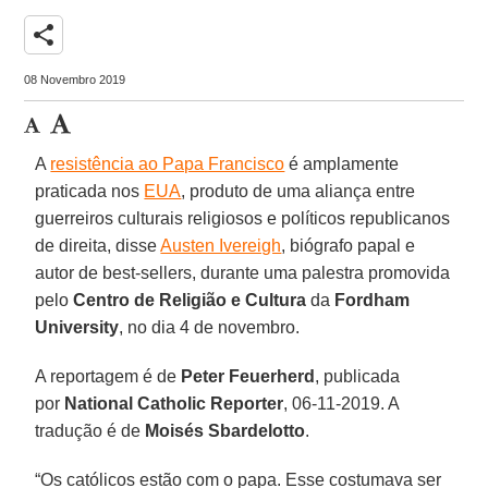
share
08 Novembro 2019
A
resistência ao Papa Francisco
é amplamente
praticada nos
EUA
, produto de uma aliança entre
guerreiros culturais religiosos e políticos republicanos
de direita, disse
Austen Ivereigh
, biógrafo papal e
autor de best-sellers, durante uma palestra promovida
pelo
Centro de Religião e Cultura
da
Fordham
University
, no dia 4 de novembro.
A reportagem é de
Peter Feuerherd
, publicada
por
National Catholic Reporter
, 06-11-2019. A
tradução é de
Moisés Sbardelotto
.
“Os católicos estão com o papa. Esse costumava ser