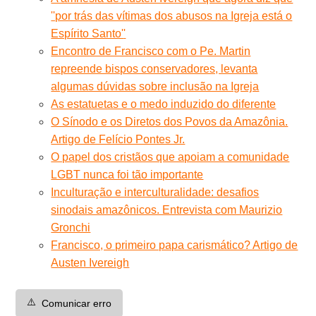
''por trás das vítimas dos abusos na Igreja está o
Espírito Santo'
'
Encontro de Francisco com o Pe. Martin
repreende bispos conservadores, levanta
algumas dúvidas sobre inclusão na Igreja
As estatuetas e o medo induzido do diferente
O Sínodo e os Diretos dos Povos da Amazônia.
Artigo de Felício Pontes Jr.
O papel dos cristãos que apoiam a comunidade
LGBT nunca foi tão importante
Inculturação e interculturalidade: desafios
sinodais amazônicos. Entrevista com Maurizio
Gronchi
Francisco, o primeiro papa carismático? Artigo de
Austen Ivereigh
⚠️
Comunicar erro