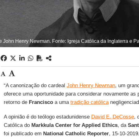
 John Henry Newman. Fonte: Igreja Católica da Inglaterra e Pa
“A canonização do cardeal
John Henry Newman
, um gran
oferece uma oportunidade para considerar novamente as 
retorno de
Francisco
a uma
tradição católica
negligenciad
A opinião é do teólogo estadunidense
David E. DeCosse
, 
Católica do
Markkula Center for Applied Ethics
, da
Sant
foi publicado em
National Catholic Reporter
, 15-10-2019