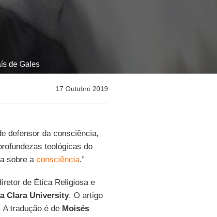
ís de Gales
17 Outubro 2019
de defensor da consciência,
profundezas teológicas do
a sobre a
consciência
.”
diretor de Ética Religiosa e
a Clara University
. O artigo
. A tradução é de
Moisés