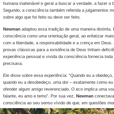
humana inalienável e geral a buscar a verdade, a fazer o 
Segundo, a consciência também referida a julgamentos mo
sobre algo que foi feito ou deve ser feito.
Newman
adaptou essa tradição de uma maneira distinta. 
consciência como uma orientação geral, ao enfatizar mai
com a liberdade, a responsabilidade e a crença em Deus.
provas clássicas para a existência de Deus tinham deficiê
experiência pessoal e vivida da consciência fornecia toda 
precisava.
Ele disse sobre essa experiência: “Quando eu a obedeço, 
quando eu a desobedeço, uma dor – exatamente como eu 
ofender algum amigo reverenciado. O eco implica uma voz
falante, eu amo e temo”. Por sua vez,
Newman
conectava 
consciência ao seu senso vívido de que, em questões mo
uma exceção à regra.