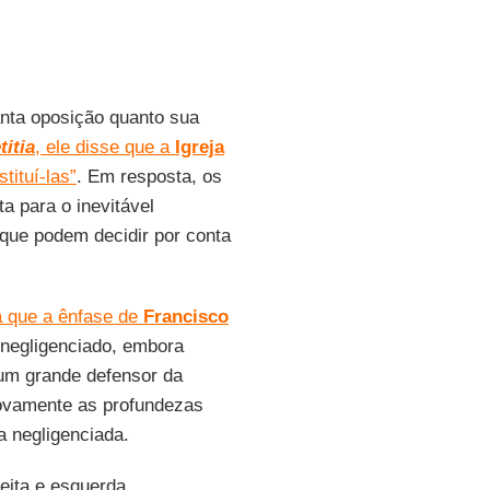
nta oposição quanto sua
titia
, ele disse que a
Igreja
tituí-las”
. Em resposta, os
a para o inevitável
 que podem decidir por conta
a que a ênfase de
Francisco
a negligenciado, embora
 um grande defensor da
novamente as profundezas
a negligenciada.
eita e esquerda,