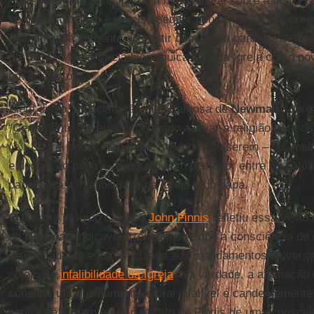
Aqui,
Newman
antecipa uma mutualidade sobre a qual
Fr
semelhante: “Não é preciso sequer pensar que a compreen
esteja ligada somente ao sentir com a sua parte hierárquica
da ‘Santa Madre Igreja hierárquica’ (...) da Igreja como p
em conjunto”.
Além disso, a declaração mais famosa de
Newman
sobre 
“Certamente, se eu sou obrigado a levar a religião para os
(...) Eu irei beber – ao papa, se vocês quiserem – ou, mel
e depois ao papa” – encontrou um desfavor entre os catól
papel para a infalibilidade da Igreja e do papa.
O filósofo jurídico católico
John Finnis
refletiu essa visão
de
Newman
indicava erroneamente que a consciência de 
dispensada de estar vinculada aos mandamentos univers
objeto da
infalibilidade da Igreja
. Na verdade, a afirmação
constitui um ensinamento moral infalível é candentement
contraste é claro entre o retrato de Finnis de uma consciê