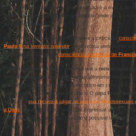
mandamentos universais e sem exceção, e a evocação d
consciência sintonizada com um mundo “onde as exceçõe
questões concretas”.
Aqui também vemos o contraste entre a crítica da
consciê
Paulo II
na
Veritatis splendor
(uma crítica semelhante ao
Newman
) e o elogio da
consciência prudencial de
Franci
Com
Francisco
, é crucial entender que a
recuperação da 
consciência
não é um retorno ao subjetivismo, mas ela s
inaciano pela imediaticidade do encontro em consciência
semper maior
, o Deus sempre maior. O papa
Francisco
f
explicou a
sua recusa a julgar as pessoas homossexuais
a Deus
: “A religião tem o direito de expressar a sua opin
Deus, na criação, nos libertou: não é possível interferir e
pessoa”.