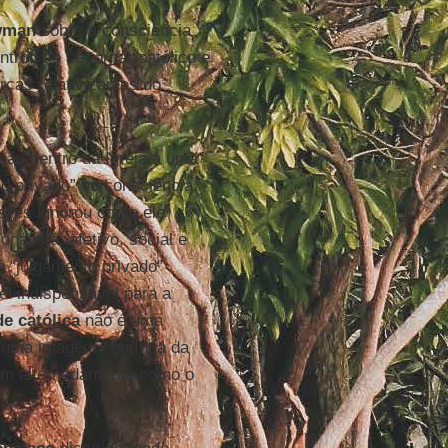
wman
sobre a consciência
trou ao se tornar católico e
rças relativizantes do
ão dentro da Igreja a uma
o privado” ou consciência.
ezes ignorou como ele
alista, afetivo, social e
m “julgamento privado”
l indispensável para a
e católica
não é uma
a uma imagem contínua da
am alternadamente como o