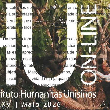
Os católicos conservadores elogiaram os escritos de
Ne
pela sua ênfase na verdade: a verdade que
Newman
encon
a verdade que ele combateu para se defender contra as fo
liberalismo filosófico do século XIX.
Da mesma forma, os conservadores elogiaram a sua rejeiç
confiança singular naquele que ele chamava de “julgament
Mas essa apreciação conservadora de
Newman
muitas v
situava a consciência dentro de um mundo ricamente person
histórico. De fato, ele rejeitava uma ênfase singular em u
subjetivista
. Mas, ao mesmo tempo, ele afirmava um pape
consciência na vida da Igreja quando disse: “A
Cristandad
simples exibição de absolutismo religioso, mas apresent
Autoridade e do Julgamento Privado que avançam e recu
fluxo e refluxo da maré...”.