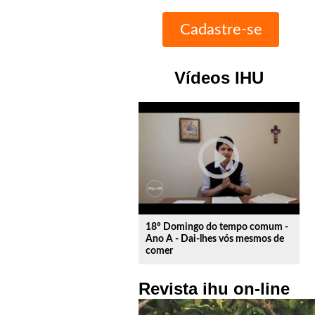
Vídeos IHU
play_circle_outline
18º Domingo do tempo comum -
Ano A - Dai-lhes vós mesmos de
comer
Revista ihu on-line