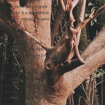
ancisco
disse de modo
são do sentir com a Igreja
. (...) Não: é a experiência
ovo de Deus, pastores e povo
a consciência –
 brindes depois do jantar
hor, primeiro à Consciência,
icos que favorecem um forte
 quando disse que o brinde
um católico poderia ser
ais e sem exceção que são
 de
Finnis
sobre o que
e contestada. Mas o
ncia vinculada a