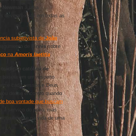
e
Newman
a uma
s devem existir em todas as
ncia subjetivista de
João
 argumento de
Finnis
sobre
sco
na
Amoris laetitia
.
tradição católica de
e baseia em um respeito
 entre cada pessoa e
Deus
alou desse encontro quando
 de boa vontade que buscam
ião a serviço do povo, mas
spiritualmente na vida de uma