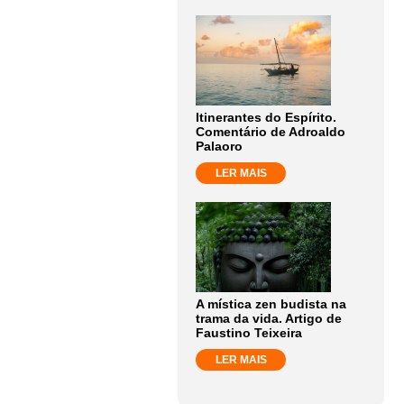
Itinerantes do Espírito.
Comentário de Adroaldo
Palaoro
LER MAIS
A mística zen budista na
trama da vida. Artigo de
Faustino Teixeira
LER MAIS