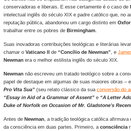
conservadoras e liberais. E esse certamente é o caso de
intelectual inglês do século XIX e padre católico que, no 
reputação pública, abandonou um cargo distinto em
Oxfor
trabalhar entre os pobres de
Birmingham
.
Suas inovadoras contribuições teológicas e literárias lev
chamar o
Vaticano II
de
“Concílio de Newman”
, e
Jame
Newman
era o melhor estilista inglês do século XIX.
Newman
não escreveu um tratado teológico sobre a cons
papel de destaque em algumas de suas maiores obras – 
Pro Vita Sua”
(seu relato clássico da sua
conversão do a
“Essay in Aid of a Grammar of Assent”
e
“A Letter Ad
Duke of Norfolk on Occasion of Mr. Gladstone's Recen
Antes de
Newman
, a tradição teológica católica afirma
da consciência em duas partes. Primeiro, a
consciência
r