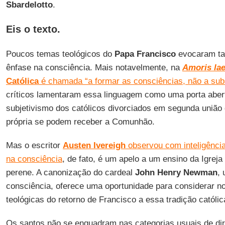
Sbardelotto
.
Eis o texto.
Poucos temas teológicos do
Papa Francisco
evocaram ta
ênfase na consciência. Mais notavelmente, na
Amoris lae
Católica
é chamada “a formar as consciências, não a subs
críticos lamentaram essa linguagem como uma porta abert
subjetivismo dos católicos divorciados em segunda união
própria se podem receber a Comunhão.
Mas o escritor
Austen Ivereigh
observou com inteligênci
na consciência
, de fato, é um apelo a um ensino da Igrej
perene. A canonização do cardeal
John Henry Newman
,
consciência, oferece uma oportunidade para considerar 
teológicas do retorno de Francisco a essa tradição católic
Os santos não se enquadram nas categorias usuais de dir