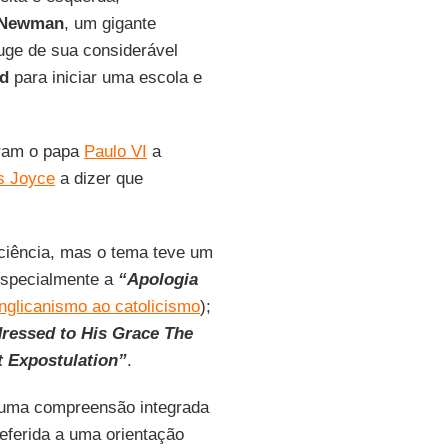
Newman
, um gigante
auge de sua considerável
d
para iniciar uma escola e
aram o papa
Paulo VI
a
s Joyce
a dizer que
ciência, mas o tema teve um
especialmente a
“Apologia
nglicanismo ao catolicismo
);
dressed to His Grace The
t Expostulation”
.
va uma compreensão integrada
eferida a uma orientação