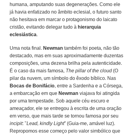
humana, amputando suas degenerações. Como ele
já havia enfatizado no âmbito eclesial, o futuro santo
não hesitava em marcar o protagonismo do laicato
cristão, evitando delegar tudo à
hierarquia
eclesiástica
.
Uma nota final.
Newman
também foi poeta, não tão
destacado, mas em suas aproximadamente duzentas
composições, uma dezena brilha pela autenticidade.
É o caso da mais famosa,
The pillar of the cloud
(O
pilar da nuvem, um símbolo do êxodo bíblico. Nas
Bocas de Bonifácio
, entre a Sardenha e a Córsega,
a embarcação em que
Newman
viajava foi atingida
por uma tempestade. Sob aquele céu escuro e
ameaçador, ele se entregou à escrita de uma oração
em verso, que mais tarde se tornou famosa por seu
incipit
: "
Lead, kindly Light
” (Guia-me, amável luz).
Repropomos esse começo pelo valor simbólico que