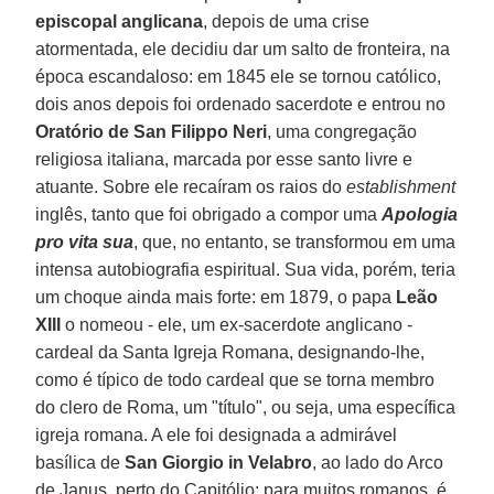
episcopal anglicana
, depois de uma crise
atormentada, ele decidiu dar um salto de fronteira, na
época escandaloso: em 1845 ele se tornou católico,
dois anos depois foi ordenado sacerdote e entrou no
Oratório de San Filippo Neri
, uma congregação
religiosa italiana, marcada por esse santo livre e
atuante. Sobre ele recaíram os raios do
establishment
inglês, tanto que foi obrigado a compor uma
Apologia
pro vita sua
, que, no entanto, se transformou em uma
intensa autobiografia espiritual. Sua vida, porém, teria
um choque ainda mais forte: em 1879, o papa
Leão
XIII
o nomeou - ele, um ex-sacerdote anglicano -
cardeal da Santa Igreja Romana, designando-lhe,
como é típico de todo cardeal que se torna membro
do clero de Roma, um "título", ou seja, uma específica
igreja romana. A ele foi designada a admirável
basílica de
San Giorgio in Velabro
, ao lado do Arco
de Janus, perto do Capitólio: para muitos romanos, é