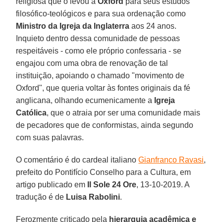
religiosa que o levou a
Oxford
para seus estudos
filosófico-teológicos e para sua ordenação como
Ministro da Igreja da Inglaterra
aos 24 anos.
Inquieto dentro dessa comunidade de pessoas
respeitáveis - como ele próprio confessaria - se
engajou com uma obra de renovação de tal
instituição, apoiando o chamado "movimento de
Oxford", que queria voltar às fontes originais da fé
anglicana, olhando ecumenicamente a
Igreja
Católica
, que o atraia por ser uma comunidade mais
de pecadores que de conformistas, ainda segundo
com suas palavras.
O comentário é do cardeal italiano
Gianfranco Ravasi
,
prefeito do Pontifício Conselho para a Cultura, em
artigo publicado em
Il Sole 24 Ore
, 13-10-2019. A
tradução é de
Luisa Rabolini
.
Ferozmente criticado pela
hierarquia acadêmica e