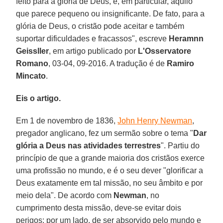
feito para a glória de Deus, e, em particular, aquilo
que parece pequeno ou insignificante. De fato, para a
glória de Deus, o cristão pode aceitar e também
suportar dificuldades e fracassos", escreve
Heramnn
Geissller
, em artigo publicado por
L'Osservatore
Romano
, 03-04, 09-2016. A tradução é de
Ramiro
Mincato
.
Eis o artigo.
Em 1 de novembro de 1836,
John Henry Newman
,
pregador anglicano, fez um sermão sobre o tema "
Dar
glória a Deus nas atividades terrestres
". Partiu do
princípio de que a grande maioria dos cristãos exerce
uma profissão no mundo, e é o seu dever "glorificar a
Deus exatamente em tal missão, no seu âmbito e por
meio dela". De acordo com
Newman
, no
cumprimento desta missão, deve-se evitar dois
perigos: por um lado, de ser absorvido pelo mundo e