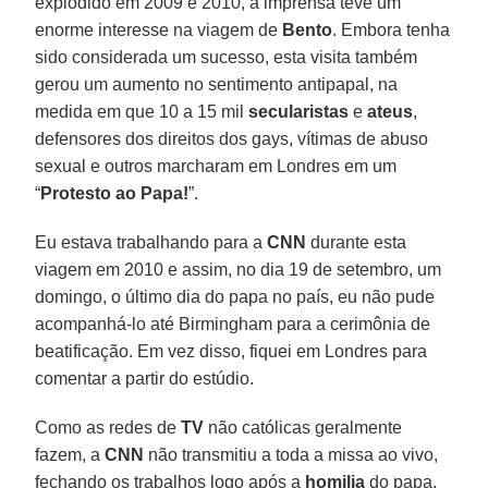
explodido em 2009 e 2010, a imprensa teve um
enorme interesse na viagem de
Bento
. Embora tenha
sido considerada um sucesso, esta visita também
gerou um aumento no sentimento antipapal, na
medida em que 10 a 15 mil
secularistas
e
ateus
,
defensores dos direitos dos gays, vítimas de abuso
sexual e outros marcharam em Londres em um
“
Protesto ao Papa!
”.
Eu estava trabalhando para a
CNN
durante esta
viagem em 2010 e assim, no dia 19 de setembro, um
domingo, o último dia do papa no país, eu não pude
acompanhá-lo até Birmingham para a cerimônia de
beatificação. Em vez disso, fiquei em Londres para
comentar a partir do estúdio.
Como as redes de
TV
não católicas geralmente
fazem, a
CNN
não transmitiu a toda a missa ao vivo,
fechando os trabalhos logo após a
homilia
do papa.