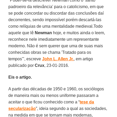
"Poder-se-ia descrever Newman como o 'santo
padroeiro da relevância' para o catolicismo, em que
se pode concordar ou discordar das conclusões daí
decorrentes, sendo impossível porém descartá-las
como relíquias de uma mentalidade medieval.Todo
aquele que lê
Newman
hoje, e muitos ainda o leem,
reconhece nele imediatamente um representante
moderno. Não é sem querer que uma de suas mais
conhecidas obras se chama 'Tratado para os
tempos'", escreve
John L. Allen Jr.
, em artigo
publicado por
Crux
, 23-01-2016.
Eis o artigo.
A partir das décadas de 1950 e 1960, os sociólogos
de maneira mais ou menos uniforme passaram a
aceitar o que ficou conhecido como a “
tese da
secularização
”, ideia segundo a qual as sociedades,
na medida em que se tornam mais modernas,