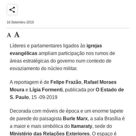
share
16 Setembro 2019
Líderes e parlamentares ligados às
igrejas
evangélicas
ampliam participação nos rumos de
áreas estratégicas do governo num contexto de
esvaziamento do núcleo militar.
A reportagem é de
Felipe Frazão
,
Rafael Moraes
Moura
e
Lígia Formenti
, publicada por
O Estado de
S. Paulo
, 15 -09-2019
Decorada com móveis de época e um enorme tapete
de parede do paisagista
Burle Marx
, a sala Brasília é
a maior e mais simbólica do
Itamaraty
, sede do
Ministério das Relações Exteriores
. O espaço é