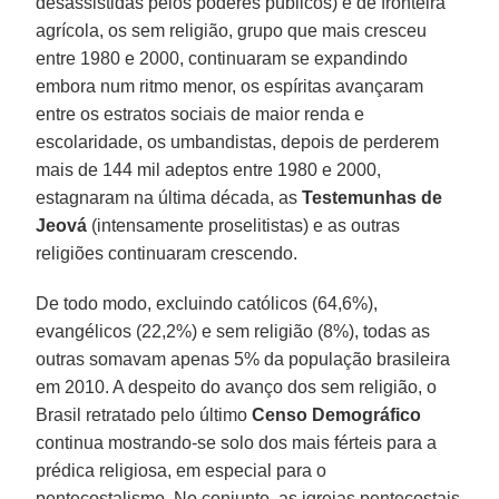
desassistidas pelos poderes públicos) e de fronteira
agrícola, os sem religião, grupo que mais cresceu
entre 1980 e 2000, continuaram se expandindo
embora num ritmo menor, os espíritas avançaram
entre os estratos sociais de maior renda e
escolaridade, os umbandistas, depois de perderem
mais de 144 mil adeptos entre 1980 e 2000,
estagnaram na última década, as
Testemunhas de
Jeová
(intensamente proselitistas) e as outras
religiões continuaram crescendo.
De todo modo, excluindo católicos (64,6%),
evangélicos (22,2%) e sem religião (8%), todas as
outras somavam apenas 5% da população brasileira
em 2010. A despeito do avanço dos sem religião, o
Brasil retratado pelo último
Censo Demográfico
continua mostrando-se solo dos mais férteis para a
prédica religiosa, em especial para o
pentecostalismo. No conjunto, as igrejas pentecostais