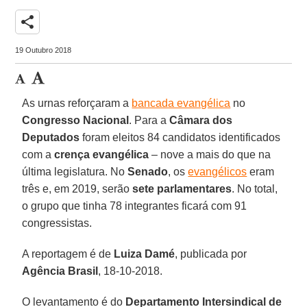
share
19 Outubro 2018
As urnas reforçaram a
bancada evangélica
no
Congresso Nacional
. Para a
Câmara dos
Deputados
foram eleitos 84 candidatos identificados
com a
crença evangélica
– nove a mais do que na
última legislatura. No
Senado
, os
evangélicos
eram
três e, em 2019, serão
sete parlamentares
. No total,
o grupo que tinha 78 integrantes ficará com 91
congressistas.
A reportagem é de
Luiza Damé
, publicada por
Agência Brasil
, 18-10-2018.
O levantamento é do
Departamento Intersindical de