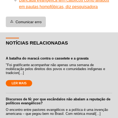
Bancada evangélica tem católicos como aliados
em pautas homofóbicas, diz pesquisadora
⚠️
Comunicar erro
NOTÍCIAS RELACIONADAS
A batalha do maracá contra o cassetete e a gravata
"Foi gratificante acompanhar não apenas uma semana de
mobilização pelos direitos dos povos e comunidades indígenas e
tradicion[...]
LER MAIS
Discursos de fé: por que escândalos não abalam a reputação de
políticos evangélicos?
O encontro entre pastores evangélicos e a política é uma invenção
americana – que pegou bem no Brasil. Com retórica morali[...]