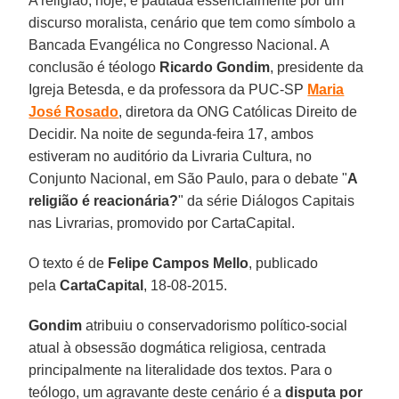
A religião, hoje, é pautada essencialmente por um
discurso moralista, cenário que tem como símbolo a
Bancada Evangélica no Congresso Nacional. A
conclusão é téologo
Ricardo Gondim
, presidente da
Igreja Betesda, e da professora da PUC-SP
Maria
José Rosado
, diretora da ONG Católicas Direito de
Decidir. Na noite de segunda-feira 17, ambos
estiveram no auditório da Livraria Cultura, no
Conjunto Nacional, em São Paulo, para o debate "
A
religião é reacionária?
" da série Diálogos Capitais
nas Livrarias, promovido por CartaCapital.
O texto é de
Felipe Campos Mello
, publicado
pela
CartaCapital
, 18-08-2015.
Gondim
atribuiu o conservadorismo político-social
atual à obsessão dogmática religiosa, centrada
principalmente na literalidade dos textos. Para o
teólogo, um agravante deste cenário é a
disputa por