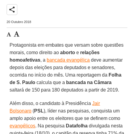
share
20 Outubro 2018
Protagonista em embates que versam sobre questões
morais, como direito ao
aborto
e
relações
homoafetivas
, a
bancada evangélica
deve aumentar
depois das eleições para deputados e senadores,
ocorrida no início do mês. Uma reportagem da
Folha
de S. Paulo
calcula que a
bancada na Câmara
saltará de 150 para 180 deputados a partir de 2019.
Além disso, o candidato à Presidência
Jair
Bolsonaro
(
PSL
), líder nas pesquisas, conquista um
amplo apoio entre os eleitores que se definem como
evangélicos
. Na pesquisa
Datafolha
divulgada nesta
quinta-feira (18/10), o capitão da reserva tinha 71% da