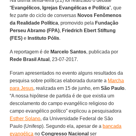
Na última sexta-feira (21) foi realizado o debate
“
Evangélicos, Igrejas Evangélicas e Política
”, que
fez parte do ciclo de conversas
Novos Fenômenos
da Realidade Política
, promovido pela
Fundação
Perseu Abramo (FPA)
,
Friedrich Ebert Stiftung
(FES)
e
Instituto Pólis
.
A reportagem é de
Marcelo Santos
, publicada por
Rede Brasil Atual
, 23-07-2017.
Foram apresentados no evento alguns resultados da
pesquisa sobre políticas elaborada durante a
Marcha
para Jesus
, realizada em 15 de junho, em
São Paulo
.
“A nossa hipótese de partida é de que existia um
descolamento do campo evangélico religioso do
campo evangélico político” explicou a pesquisadora
Esther Solano
, da Universidade Federal de São
Paulo (Unifesp). Segundo ela, apesar de a
bancada
evangélica
no
Congresso Nacional
ser