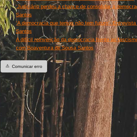
‘Judiciário perdeu a chance de consolidar a democra
Santos
‘A democracia que temos não tem futuro’. Entrevist
Santos
A difícil reinvenção da democracia frente ao fascismo
com Boaventura de Sousa Santos
⚠️
Comunicar erro