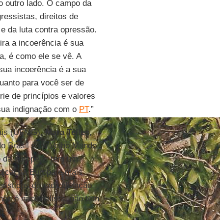
o outro lado. O campo da
ressistas, direitos de
e da luta contra opressão.
ira a incoerência é sua
a, é como ele se vê. A
 sua incoerência é a sua
uanto para você ser de
ie de princípios e valores
 sua indignação com o
PT
.”
rais (UFMG),
Mara Telles
,
do Brasil e do Velho Mundo.
te da europeia, tem um
dical na Europa é mais
erísticas de radicalização,
não é nacionalista, não tem