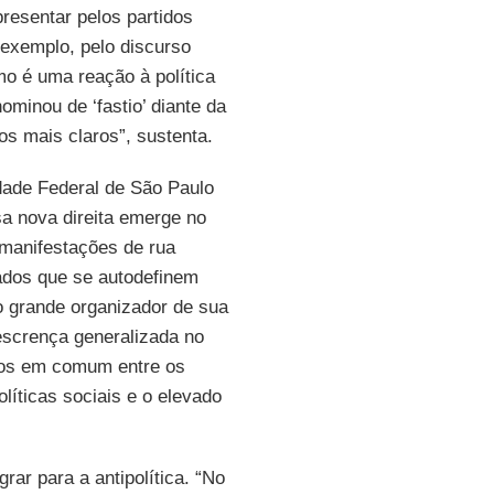
presentar pelos partidos
 exemplo, pelo discurso
o é uma reação à política
minou de ‘fastio’ diante da
os mais claros”, sustenta.
dade Federal de São Paulo
sa nova direita emerge no
 manifestações de rua
tados que se autodefinem
o grande organizador de sua
escrença generalizada no
tos em comum entre os
líticas sociais e o elevado
rar para a antipolítica. “No