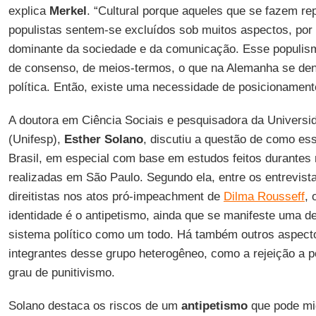
explica
Merkel
. “Cultural porque aqueles que se fazem re
populistas sentem-se excluídos sob muitos aspectos, por
dominante da sociedade e da comunicação. Esse populism
de consenso, de meios-termos, o que na Alemanha se deno
política. Então, existe uma necessidade de posicionament
A doutora em Ciência Sociais e pesquisadora da Universi
(Unifesp),
Esther Solano
, discutiu a questão de como es
Brasil, em especial com base em estudos feitos durantes
realizadas em São Paulo. Segundo ela, entre os entrevis
direitistas nos atos pró-impeachment de
Dilma Rousseff
, 
identidade é o antipetismo, ainda que se manifeste uma d
sistema político como um todo. Há também outros aspec
integrantes desse grupo heterogêneo, como a rejeição a po
grau de punitivismo.
Solano destaca os riscos de um
antipetismo
que pode mig