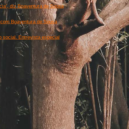
cia’, diz Boaventura de Sousa
a com Boaventura de Sousa
 social. Entrevista especial