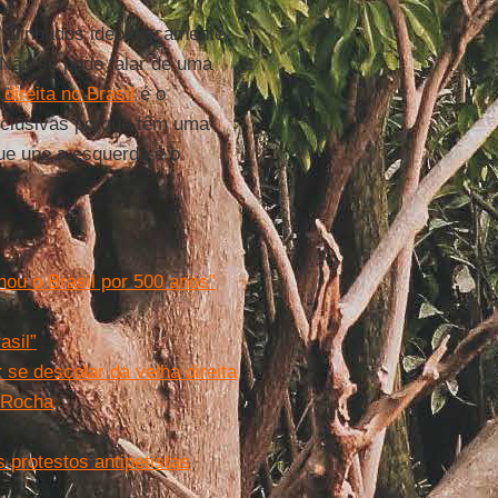
s alinhados ideologicamente
“Não se pode falar de uma
a
direita no Brasil
é o
inclusivas porque têm uma
ue une a esquerda é o
nou o Brasil por 500 anos”
asil”
r se descolar da velha direita
a Rocha
 protestos antipetistas