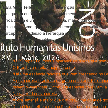
Para
Mara Telles
, há muitas diferenças dentro dos grupo
à esquerda ou à direita, mas há elementos que os unem. 
única direita e uma única esquerda, mas o que coesiona 
antiigualitarismo, grupos que são contrários às políticas 
percepção de adesão à hierarquia social. Assim como o q
elemento de maior igualdade social.”
Leia mais
“O PT repetiu o ‘modus operandi’ da direita que domi
O Brasil e a direita shopping center
“Há uma essência fascista que vem crescendo no Br
A nova direita brasileira surge na onda anti-PT e que
desenvolvimentista. Entrevista especial com Camil
No rastro da nova direita
#ForaTemer já é maior que o #ForaDilma do auge dos
Dilma Rousseff e o ódio político: uma mais-resenha