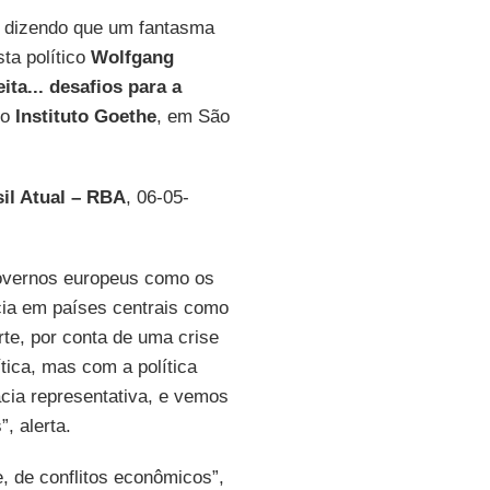
, dizendo que um fantasma
sta político
Wolfgang
ita... desafios para a
no
Instituto Goethe
, em São
il Atual – RBA
, 06-05-
governos europeus como os
ia em países centrais como
rte, por conta de uma crise
tica, mas com a política
acia representativa, e vemos
, alerta.
e, de conflitos econômicos”,