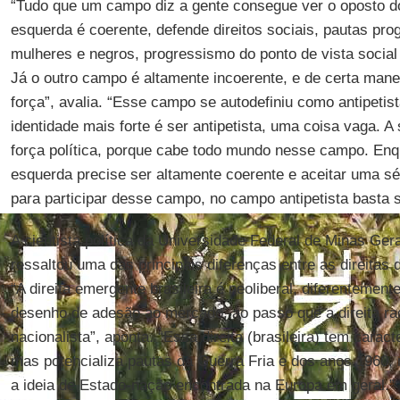
“Tudo que um campo diz a gente consegue ver o oposto d
esquerda é coerente, defende direitos sociais, pautas prog
mulheres e negros, progressismo do ponto de vista social 
Já o outro campo é altamente incoerente, e de certa mane
força”, avalia. “Esse campo se autodefiniu como antipetist
identidade mais forte é ser antipetista, uma coisa vaga. A
força política, porque cabe todo mundo nesse campo. Enq
esquerda precise ser altamente coerente e aceitar uma sér
para participar desse campo, no campo antipetista basta
A cientista política da Universidade Federal de Minas Ge
ressaltou uma das principais diferenças entre as direitas 
“A direita emergente brasileira é neoliberal, diferentemen
desenho de adesão ao mercado, ao passo que a direita ra
nacionalista”, aponta. “Essa direita (brasileira) tem caract
mas potencializa pautas da Guerra Fria e dos anos 1960, 
a ideia de Estado-nação encontrada na Europa em geral.”