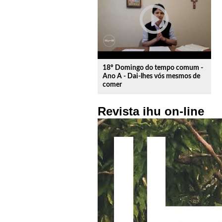
play_circle_outline
18º Domingo do tempo comum -
Ano A - Dai-lhes vós mesmos de
comer
Revista ihu on-line