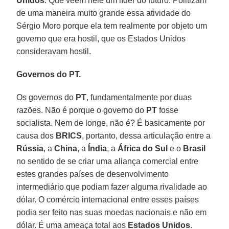
Unidos
. Que veem nele um líder do futuro. Politizam
de uma maneira muito grande essa atividade do
Sérgio Moro porque ela tem realmente por objeto um
governo que era hostil, que os Estados Unidos
consideravam hostil.
Governos do PT.
Os governos do
PT
, fundamentalmente por duas
razões. Não é porque o governo do
PT
fosse
socialista. Nem de longe, não é? É basicamente por
causa dos
BRICS
, portanto, dessa articulação entre a
Rússia
, a
China
, a
Índia
, a
África do Sul
e o
Brasil
no sentido de se criar uma aliança comercial entre
estes grandes países de desenvolvimento
intermediário que podiam fazer alguma rivalidade ao
dólar. O comércio internacional entre esses países
podia ser feito nas suas moedas nacionais e não em
dólar. É uma ameaça total aos
Estados Unidos
.