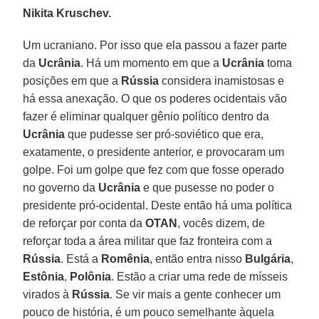
Nikita Kruschev.
Um ucraniano. Por isso que ela passou a fazer parte
da
Ucrânia
. Há um momento em que a
Ucrânia
toma
posições em que a
Rússia
considera inamistosas e
há essa anexação. O que os poderes ocidentais vão
fazer é eliminar qualquer gênio político dentro da
Ucrânia
que pudesse ser pró-soviético que era,
exatamente, o presidente anterior, e provocaram um
golpe. Foi um golpe que fez com que fosse operado
no governo da
Ucrânia
e que pusesse no poder o
presidente pró-ocidental. Deste então há uma política
de reforçar por conta da
OTAN
, vocês dizem, de
reforçar toda a área militar que faz fronteira com a
Rússia
. Está a
Romênia
, então entra nisso
Bulgária
,
Estônia
,
Polônia
. Estão a criar uma rede de mísseis
virados à
Rússia
. Se vir mais a gente conhecer um
pouco de história, é um pouco semelhante àquela