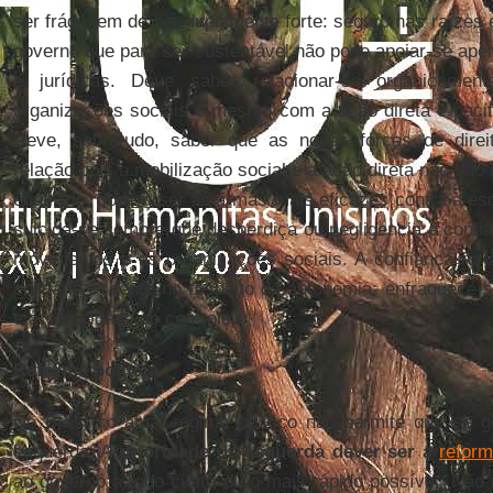
ser frágil tem de ser duplamente forte: seguro nas raíze
governo que para ser sustentável não pode apoiar-se apena
e jurídicas. Deve saber relacionar-se organicam
organizações sociais e mesmo com a ação direta e pacif
Deve, sobretudo, saber que as novas forças de dire
relação pois a mobilização social e a ação direta não são
contrário, podem ser as armas mais eficazes contra a es
suicida-se sempre que desperdiça ou negligencia a confi
movimentos e as organizações sociais. A confiança for
solidária assente no respeito da autonomia; enfraquece-
e a voracidade do controle.
Reforma política
No Brasil, o atual regime político não permite que se
esquerda. A
prioridade da esquerda dever ser a
reform
ao governo a todo custo ou o mais rápido possível. Não