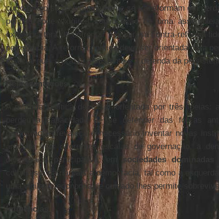
curto prazo se eles rapidamente se transformam em perda
política pode exigir a convocação de uma assembleia c
exigência terá de enfrentar a poderosa contra-reforma lid
pelos mídia. A reforma política deve ser orientada para pe
e social que, a prazo, a sustente e a defenda da persistent
Representações
A reforma política deve ser orientada por três ideias: 
perdeu a capacidade de se defender das forças ant
democracia prevaleça é necessário inventar novas insti
articular, nas diferentes escalas de governação, a de
democracia participativa; em
sociedades dominadas p
coloniais e patriarcais a democracia, tal como a esquerd
uma vigilante economia de cuidado lhes permite sobreviver
Influências