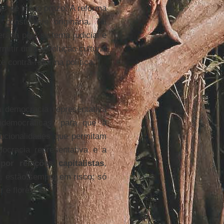
s de longo prazo. A reforma
onstituinte originária. Tal
erada pelo sistema judicial e
rmitir uma revolução cultural
e contra-reforma política.
a democracia representativa
idemocráticas; para que a
tucionalidades que permitam
mocracia representativa e a
or relações capitalistas
,
a, estão sempre em risco; só
 e florescer.