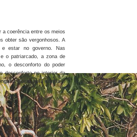
 a coerência entre os meios
os obter são vergonhosos. A
 e estar no governo. Nas
 e o patriarcado, a zona de
o, o desconforto do poder
 desconforto no interior da
engana quem nela confia
e
rnar contra a corrente, isto
er que domina nas relações
s. É um governo que para não