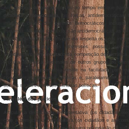
Ao contrário do que aconteceu no tempo em que havia
ditadura
e
democracia
, as forças antidemocráticas
influência dentro dos partidos democráticos, inclus
esquerda. No atual contexto, são antidemocráticas as fo
democracia na medida em que ela respeita os seus inter
não admitindo que tais interesses possam ser re
negativamente em resultado da competição democrátic
procura atender a interesses de outros grupos ou class
democracia representativa reside na facilidade com qu
convertem em maiorias políticas e, paralelamente, na 
sociais se convertem em minorias políticas.
Para além dos partidos
Articular a democracia representativa (os cidadãos ele
com a democracia participativa (os cidadãos e as com
tomar decisões políticas) exigirá uma refundação do sist