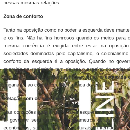
nessas mesmas relações.
Zona de conforto
Tanto na oposição como no poder a esquerda deve manter
e os fins. Não há fins honrosos quando os meios para 
mesma coerência é exigida entre estar na oposição
sociedades dominadas pelo capitalismo, o colonialismo
conforto da esquerda é a oposição. Quando no govern
exercido na sociedade tem de ser o espelho do poder do
esquerda. Quando confortável no governo,
a esquerda 
engana-se ao confiar em quem nunca deveria.
Relação com os movimentos
Nas condições atuais, governar à esquerda significa gove
é, governar sem dominar os parâmetros gerais do pod
econômicas, sociais, políticas, culturais e internacionai