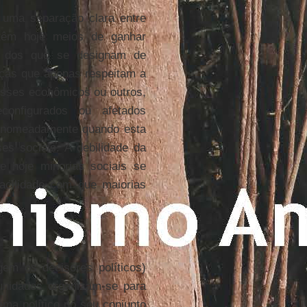
 uma separação clara entre
 têm hoje meios de ganhar
ive dos que se designam de
rças que apenas respeitam a
esses econômicos ou outros,
configurados ou afetados
a nomeadamente quando esta
es sociais. A debilidade da
e hoje minorias sociais se
facilidade com que maiorias
gem os decisores políticos)
unidades organizam-se para
ema político no seu conjunto