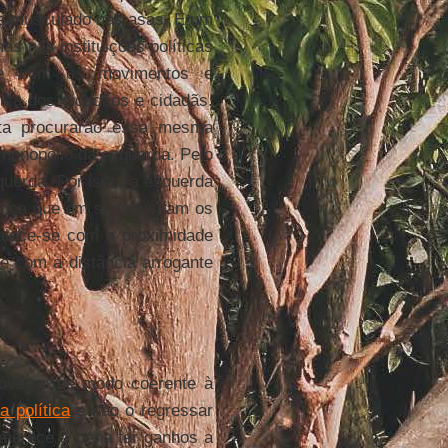
s e musculado nas asas. É um
s nas instituições políticas
ente com os movimentos e
ica dos cidadãos e cidadãs.
ita procurarão essa mesma
 monopólio da esquerda. Pelo
querda. Por isso, a esquerda
ança que em si depositam os
talece-se com a proximidade
se com a distância arrogante
 governe de modo coerente à
a política
e não o regressar
 merece a pena ter ganhos a