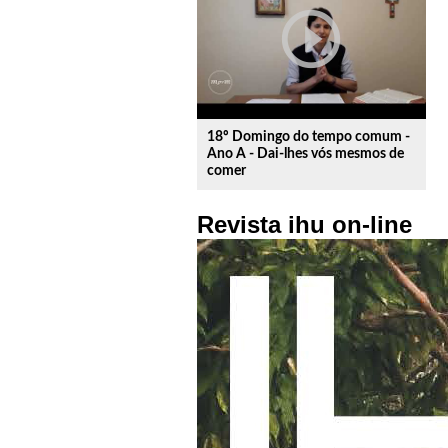
play_circle_outline
18º Domingo do tempo comum -
Ano A - Dai-lhes vós mesmos de
comer
Revista ihu on-line