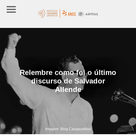
Relembre como foi o último
discurso de Salvador
Allende
Imagem: Blog Casapueblos