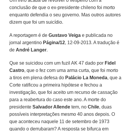
Um livro acaba de revolver o vespeiro com a
conclusão de que o ex-presidente chileno foi morto
enquanto defendia o seu governo. Mas outros autores
dizem que foi um suicídio.
A reportagem é de
Gustavo Veiga
e publicada no
jornal argentino
Página/12
, 12-09-2013. A tradução é
de
André Langer
.
Que se suicidou com um fuzil AK 47 dado por
Fidel
Castro
, que o fez com uma arma curta, que foi morto
a tiros em plena defesa do
Palácio La Moneda
, que a
Corte ratificou a primeira hipótese e fechou a
investigação, que foi aceito um recurso de cassação
para a reabertura do caso este ano. A morte do
presidente
Salvador Allende
tem, no
Chile
, duas
possíveis interpretações mesmo 40 anos depois. O
que aconteceu naquele 11 de setembro de 1973
quando o derrubaram? A resposta se bifurca em