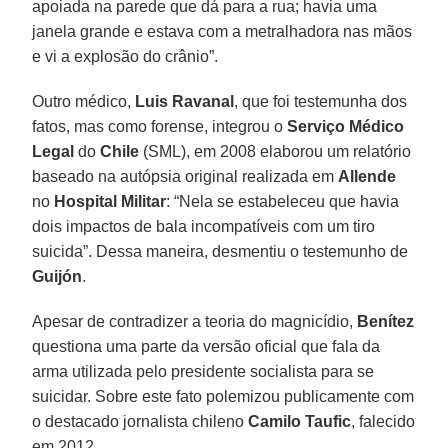
apoiada na parede que dá para a rua; havia uma
janela grande e estava com a metralhadora nas mãos
e vi a explosão do crânio”.
Outro médico,
Luis Ravanal
, que foi testemunha dos
fatos, mas como forense, integrou o
Serviço Médico
Legal
do
Chile
(SML), em 2008 elaborou um relatório
baseado na autópsia original realizada em
Allende
no
Hospital Militar
: “Nela se estabeleceu que havia
dois impactos de bala incompatíveis com um tiro
suicida”. Dessa maneira, desmentiu o testemunho de
Guijón
.
Apesar de contradizer a teoria do magnicídio,
Benítez
questiona uma parte da versão oficial que fala da
arma utilizada pelo presidente socialista para se
suicidar. Sobre este fato polemizou publicamente com
o destacado jornalista chileno
Camilo Taufic
, falecido
em 2012.