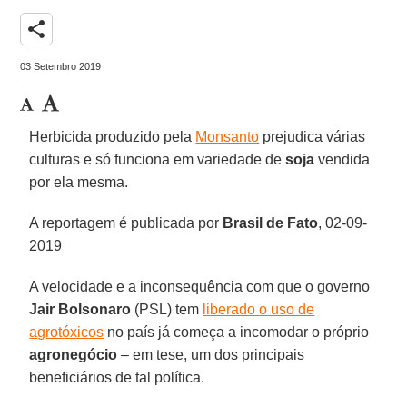
share
03 Setembro 2019
Herbicida produzido pela
Monsanto
prejudica várias
culturas e só funciona em variedade de
soja
vendida
por ela mesma.
A reportagem é publicada por
Brasil de Fato
, 02-09-
2019
A velocidade e a inconsequência com que o governo
Jair Bolsonaro
(PSL) tem
liberado o uso de
agrotóxicos
no país já começa a incomodar o próprio
agronegócio
– em tese, um dos principais
beneficiários de tal política.