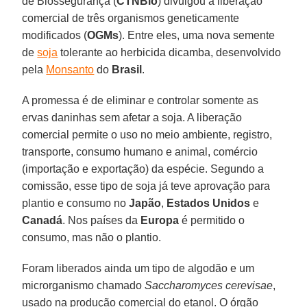
de Biossegurança (
CTNBio
) divulgou a liberação
comercial de três organismos geneticamente
modificados (
OGMs
). Entre eles, uma nova semente
de
soja
tolerante ao herbicida dicamba, desenvolvido
pela
Monsanto
do
Brasil
.
A promessa é de eliminar e controlar somente as
ervas daninhas sem afetar a soja. A liberação
comercial permite o uso no meio ambiente, registro,
transporte, consumo humano e animal, comércio
(importação e exportação) da espécie. Segundo a
comissão, esse tipo de soja já teve aprovação para
plantio e consumo no
Japão
,
Estados Unidos
e
Canadá
. Nos países da
Europa
é permitido o
consumo, mas não o plantio.
Foram liberados ainda um tipo de algodão e um
microrganismo chamado
Saccharomyces cerevisae
,
usado na produção comercial do etanol. O órgão